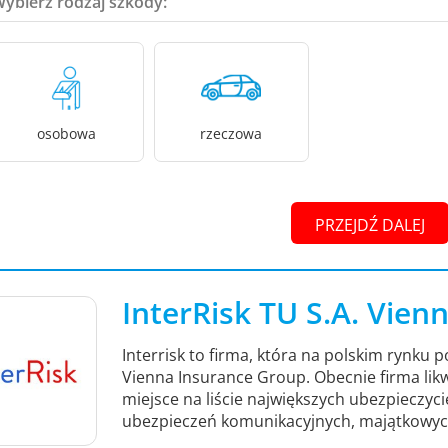
Wybierz rodzaj szkody:
osobowa
rzeczowa
PRZEJDŹ DALEJ
InterRisk TU S.A. Vie
Interrisk to firma, która na polskim rynku p
Vienna Insurance Group. Obecnie firma likwi
miejsce na liście największych ubezpieczycie
ubezpieczeń komunikacyjnych, majątkowych