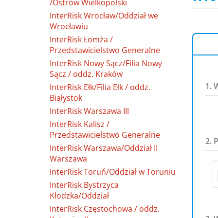
/Ostrów Wielkopolski
InterRisk Wrocław/Oddział we
Wrocławiu
InterRisk Łomża /
Przedstawicielstwo Generalne
InterRisk Nowy Sącz/Filia Nowy
Sącz / oddz. Kraków
1. 
InterRisk Ełk/Filia Ełk / oddz.
Białystok
InterRisk Warszawa III
InterRisk Kalisz /
Przedstawicielstwo Generalne
2. 
InterRisk Warszawa/Oddział II
Warszawa
InterRisk Toruń/Oddział w Toruniu
InterRisk Bystrzyca
Kłodzka/Oddział
InterRisk Częstochowa / oddz.