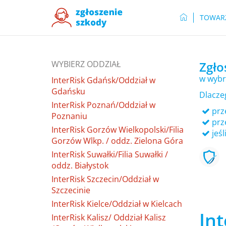
TOWAR
WYBIERZ ODDZIAŁ
Zgło
w wybr
InterRisk Gdańsk/Oddział w
Gdańsku
Dlacze
InterRisk Poznań/Oddział w
prze
Poznaniu
prz
InterRisk Gorzów Wielkopolski/Filia
jeśl
Gorzów Wlkp. / oddz. Zielona Góra
InterRisk Suwałki/Filia Suwałki /
oddz. Białystok
InterRisk Szczecin/Oddział w
Szczecinie
InterRisk Kielce/Oddział w Kielcach
Int
InterRisk Kalisz/ Oddział Kalisz