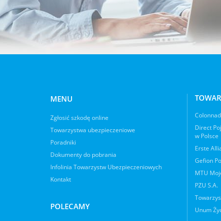
TOWAR
MENU
Colonnade
Zgłosić szkodę online
Direct Po
Towarzystwa ubezpieczeniowe
w Polsce
Poradniki
Erste All
Dokumenty do pobrania
Gefion Po
Infolinia Towarzystw Ubezpieczeniowych
MTU Moje
Kontakt
PZU S.A.
Towarzys
POLECAMY
Unum Życ