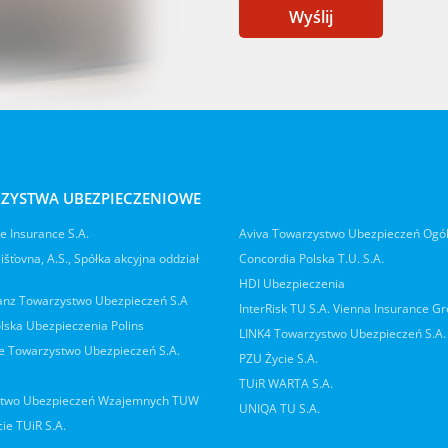
Wyślij
ZYSTWA UBEZPIECZENIOWE
 Insurance S.A.
Aviva Towarzystwo Ubezpieczeń Ogó
jišťovna, A.S., Spółka akcyjna oddział
Concordia Polska T.U. S.A.
HDI Ubezpieczenia
ianz Towarzystwo Ubezpieczeń S.A
InterRisk TU S.A. Vienna Insurance G
lska Ubezpieczenia Polins
LINK4 Towarzystwo Ubezpieczeń S.A.
 Towarzystwo Ubezpieczeń S.A.
PZU Życie S.A.
TUiR WARTA S.A.
two Ubezpieczeń Wzajemnych TUW
UNIQA TU S.A.
ie TUiR S.A.