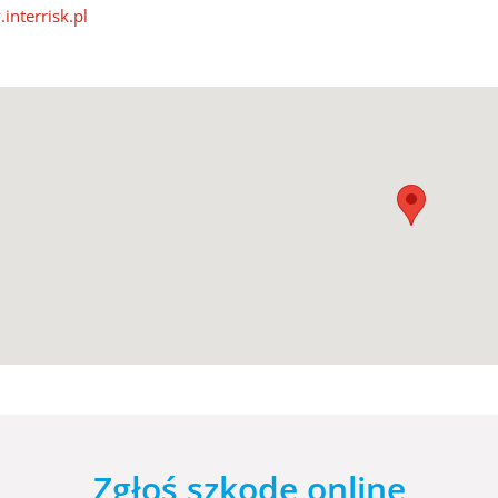
interrisk.pl
Zgłoś szkodę online