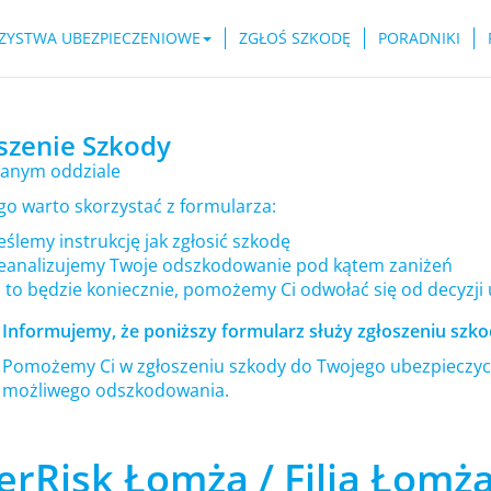
ZYSTWA UBEZPIECZENIOWE
ZGŁOŚ SZKODĘ
PORADNIKI
szenie Szkody
anym oddziale
go warto skorzystać z formularza:
ślemy instrukcję jak zgłosić szkodę
eanalizujemy Twoje odszkodowanie pod kątem zaniżeń
i to będzie koniecznie, pomożemy Ci odwołać się od decyzji
Informujemy, że poniższy formularz służy zgłoszeniu szkod
Pomożemy Ci w zgłoszeniu szkody do Twojego ubezpieczyci
możliwego odszkodowania.
erRisk Łomża / Filia Łomża