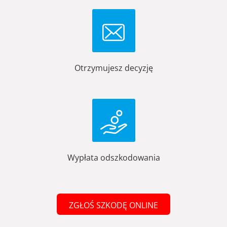
Otrzymujesz decyzję
Wypłata odszkodowania
ZGŁOŚ SZKODĘ ONLINE