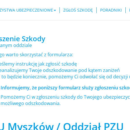
ZYSTWA UBEZPIECZENIOWE
ZGŁOŚ SZKODĘ
PORADNIKI
szenie Szkody
anym oddziale
go warto skorzystać z formularza:
ślemy instrukcję jak zgłosić szkodę
eanalizujemy Twoje odszkodowanie pod kątem zaniżeń
i to będzie koniecznie, pomożemy Ci odwołać się od decyzji
Informujemy, że poniższy formularz służy zgłoszeniu szkod
Pomożemy Ci w zgłoszeniu szkody do Twojego ubezpieczyci
możliwego odszkodowania.
U Myszków / Oddział PZU