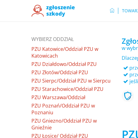
TOWAR
WYBIERZ ODDZIAŁ
Zgło
w wybr
PZU Katowice/Oddział PZU w
Katowicach
Dlacze
PZU Działdowo/Oddział PZU
prze
PZU Złotów/Oddział PZU
prz
PZU Sierpc/Oddział PZU w Sierpcu
jeśl
PZU Starachowice/Oddział PZU
PZU Warszawa/Oddział
PZU Poznań/Oddział PZU w
Poznaniu
PZU Gniezno/Oddział PZU w
Gnieźnie
PZ
PZU Łosice/ Oddział PZU