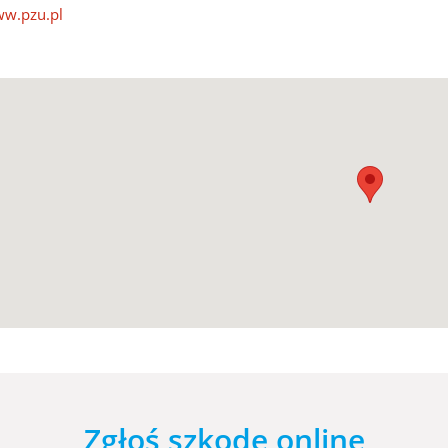
w.pzu.pl
Zgłoś szkodę online