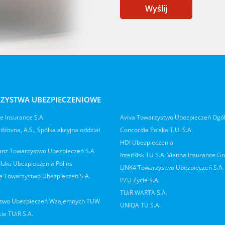
Wyślij
ZYSTWA UBEZPIECZENIOWE
 Insurance S.A.
Aviva Towarzystwo Ubezpieczeń Ogó
jišťovna, A.S., Spółka akcyjna oddział
Concordia Polska T.U. S.A.
HDI Ubezpieczenia
ianz Towarzystwo Ubezpieczeń S.A
InterRisk TU S.A. Vienna Insurance G
lska Ubezpieczenia Polins
LINK4 Towarzystwo Ubezpieczeń S.A.
 Towarzystwo Ubezpieczeń S.A.
PZU Życie S.A.
TUiR WARTA S.A.
two Ubezpieczeń Wzajemnych TUW
UNIQA TU S.A.
ie TUiR S.A.