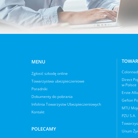
TOWAR
MENU
Colonnade
Zgłosić szkodę online
Direct Po
Towarzystwa ubezpieczeniowe
w Polsce
Poradniki
Erste All
Dokumenty do pobrania
Gefion Po
Infolinia Towarzystw Ubezpieczeniowych
MTU Moje
Kontakt
PZU S.A.
Towarzys
POLECAMY
Unum Życ