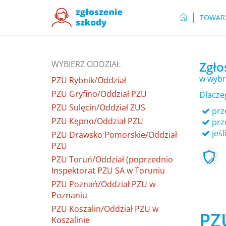
TOWAR
WYBIERZ ODDZIAŁ
Zgło
w wybr
PZU Rybnik/Oddział
PZU Gryfino/Oddział PZU
Dlacze
PZU Sulęcin/Oddział ZUS
prze
PZU Kępno/Oddział PZU
prz
jeśl
PZU Drawsko Pomorskie/Oddział
PZU
PZU Toruń/Oddział (poprzednio
Inspektorat PZU SA w Toruniu
PZU Poznań/Oddział PZU w
Poznaniu
PZU Koszalin/Oddział PZU w
PZ
Koszalinie