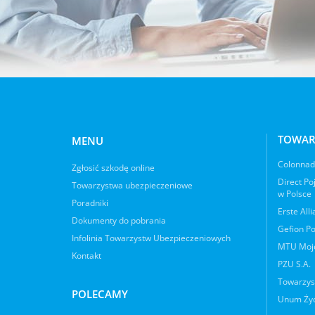
TOWAR
MENU
Colonnade
Zgłosić szkodę online
Direct Po
Towarzystwa ubezpieczeniowe
w Polsce
Poradniki
Erste All
Dokumenty do pobrania
Gefion Po
Infolinia Towarzystw Ubezpieczeniowych
MTU Moje
Kontakt
PZU S.A.
Towarzys
POLECAMY
Unum Życ