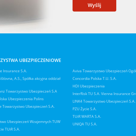
Wyślij
ZYSTWA UBEZPIECZENIOWE
 Insurance S.A.
Aviva Towarzystwo Ubezpieczeń Ogó
jišťovna, A.S., Spółka akcyjna oddział
Concordia Polska T.U. S.A.
HDI Ubezpieczenia
ianz Towarzystwo Ubezpieczeń S.A
InterRisk TU S.A. Vienna Insurance G
lska Ubezpieczenia Polins
LINK4 Towarzystwo Ubezpieczeń S.A.
 Towarzystwo Ubezpieczeń S.A.
PZU Życie S.A.
TUiR WARTA S.A.
two Ubezpieczeń Wzajemnych TUW
UNIQA TU S.A.
ie TUiR S.A.