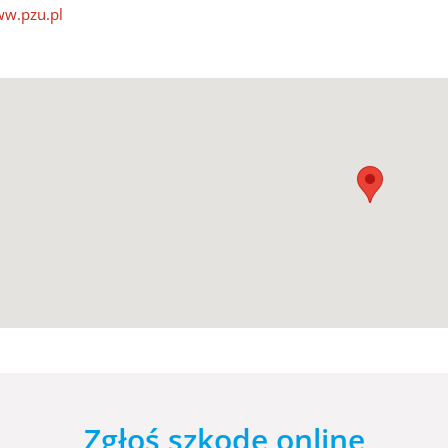
w.pzu.pl
Zgłoś szkodę online