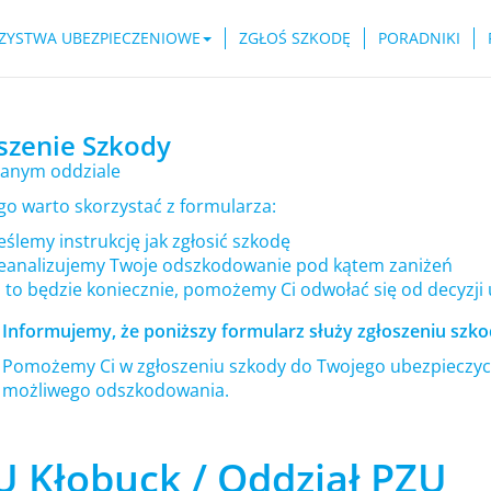
ZYSTWA UBEZPIECZENIOWE
ZGŁOŚ SZKODĘ
PORADNIKI
szenie Szkody
anym oddziale
go warto skorzystać z formularza:
ślemy instrukcję jak zgłosić szkodę
eanalizujemy Twoje odszkodowanie pod kątem zaniżeń
i to będzie koniecznie, pomożemy Ci odwołać się od decyzji
Informujemy, że poniższy formularz służy zgłoszeniu szkod
Pomożemy Ci w zgłoszeniu szkody do Twojego ubezpieczyci
możliwego odszkodowania.
U Kłobuck / Oddział PZU