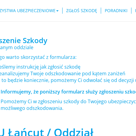
ZYSTWA UBEZPIECZENIOWE
ZGŁOŚ SZKODĘ
PORADNIKI
szenie Szkody
anym oddziale
go warto skorzystać z formularza:
ślemy instrukcję jak zgłosić szkodę
eanalizujemy Twoje odszkodowanie pod kątem zaniżeń
i to będzie koniecznie, pomożemy Ci odwołać się od decyzji
Informujemy, że poniższy formularz służy zgłoszeniu szkod
Pomożemy Ci w zgłoszeniu szkody do Twojego ubezpieczyci
możliwego odszkodowania.
U Łańcut / Oddział