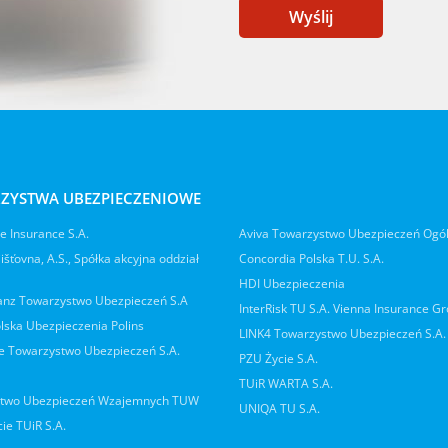
Wyślij
ZYSTWA UBEZPIECZENIOWE
 Insurance S.A.
Aviva Towarzystwo Ubezpieczeń Ogó
jišťovna, A.S., Spółka akcyjna oddział
Concordia Polska T.U. S.A.
HDI Ubezpieczenia
ianz Towarzystwo Ubezpieczeń S.A
InterRisk TU S.A. Vienna Insurance G
lska Ubezpieczenia Polins
LINK4 Towarzystwo Ubezpieczeń S.A.
 Towarzystwo Ubezpieczeń S.A.
PZU Życie S.A.
TUiR WARTA S.A.
two Ubezpieczeń Wzajemnych TUW
UNIQA TU S.A.
ie TUiR S.A.