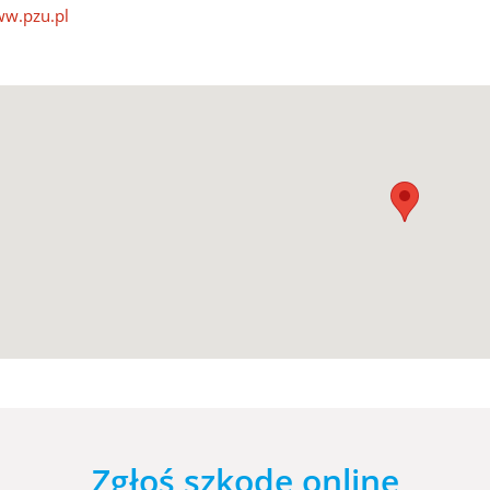
w.pzu.pl
Zgłoś szkodę online