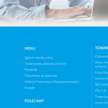
TOWAR
MENU
Colonnade
Zgłosić szkodę online
Direct Po
Towarzystwa ubezpieczeniowe
w Polsce
Poradniki
Erste All
Dokumenty do pobrania
Gefion Po
Infolinia Towarzystw Ubezpieczeniowych
MTU Moje
Kontakt
PZU S.A.
Towarzys
POLECAMY
Unum Życ