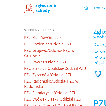
TOWAR
WYBIERZ ODDZIAŁ
Zgło
w wybr
PZU Kraków/Oddział
PZU Kozienice/Oddział PZU
Dlacze
PZU Grajewo/Oddział PZU w
prze
Grajewie
prz
PZU Rawicz/Oddział PZU
jeśl
PZU Strzelce Opolskie/Oddział PZU
PZU Żyrardów/Oddział PZU
PZU Radomsko/Oddział PZU w
Radomsku
PZU Siemiatycze/Oddział PZU
PZU Lwówek Śląski/ Oddział PZU
PZ
PZU Nowy Tomyśl/Oddział PZU w