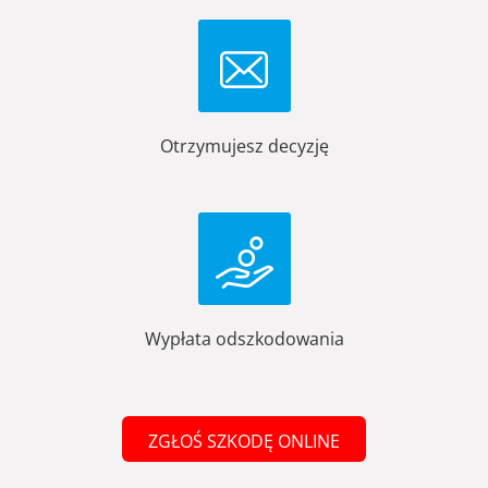
Otrzymujesz decyzję
Wypłata odszkodowania
ZGŁOŚ SZKODĘ ONLINE