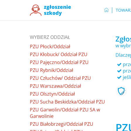
TOWAR
WYBIERZ ODDZIAŁ
Zgło
w wybr
PZU Płock/Oddział
PZU Kłobuck/ Oddział PZU
Dlacze
PZU Pajęczno/Oddział PZU
prze
PZU Rybnik/Oddział
prz
jeśl
PZU Człuchów/ Oddział PZU
PZU Warszawa/Oddział
PZU Olsztyn/Oddział
PZU Sucha Beskidzka/Oddział PZU
PZU Garwolin/Oddział PZU SA w
Garwolinie
PZ
PZU Białobrzegi/Oddział PZU