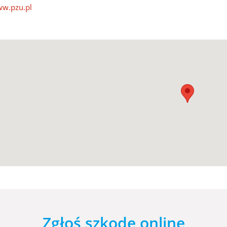
w.pzu.pl
Zgłoś szkodę online