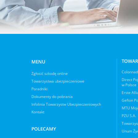
TOWAR
MENU
Colonnade
Zgłosić szkodę online
Direct Po
Towarzystwa ubezpieczeniowe
w Polsce
Poradniki
Erste All
Dokumenty do pobrania
Gefion Po
Infolinia Towarzystw Ubezpieczeniowych
MTU Moje
Kontakt
PZU S.A.
Towarzys
POLECAMY
Unum Życ