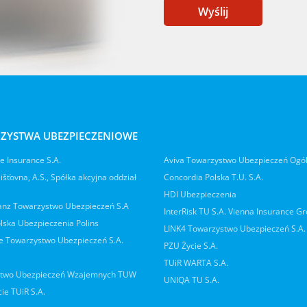
Wyślij
ZYSTWA UBEZPIECZENIOWE
 Insurance S.A.
Aviva Towarzystwo Ubezpieczeń Ogó
jišťovna, A.S., Spółka akcyjna oddział
Concordia Polska T.U. S.A.
HDI Ubezpieczenia
ianz Towarzystwo Ubezpieczeń S.A
InterRisk TU S.A. Vienna Insurance G
lska Ubezpieczenia Polins
LINK4 Towarzystwo Ubezpieczeń S.A.
 Towarzystwo Ubezpieczeń S.A.
PZU Życie S.A.
TUiR WARTA S.A.
two Ubezpieczeń Wzajemnych TUW
UNIQA TU S.A.
ie TUiR S.A.