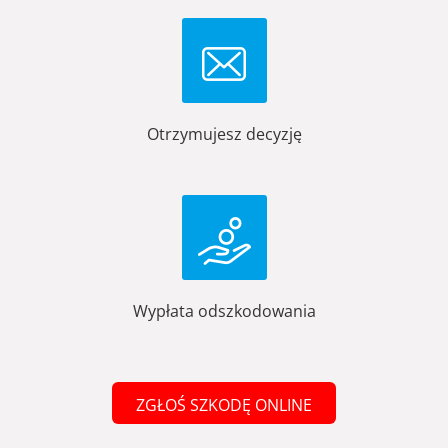
Otrzymujesz decyzję
Wypłata odszkodowania
ZGŁOŚ SZKODĘ ONLINE