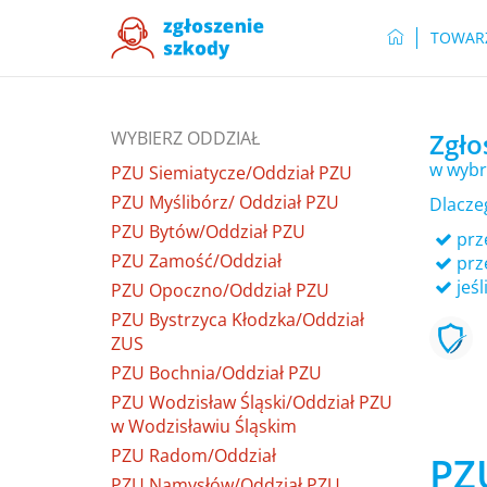
TOWAR
WYBIERZ ODDZIAŁ
Zgło
w wybr
PZU Siemiatycze/Oddział PZU
PZU Myślibórz/ Oddział PZU
Dlacze
PZU Bytów/Oddział PZU
prze
PZU Zamość/Oddział
prz
jeśl
PZU Opoczno/Oddział PZU
PZU Bystrzyca Kłodzka/Oddział
ZUS
PZU Bochnia/Oddział PZU
PZU Wodzisław Śląski/Oddział PZU
w Wodzisławiu Śląskim
PZU Radom/Oddział
PZ
PZU Namysłów/Oddział PZU