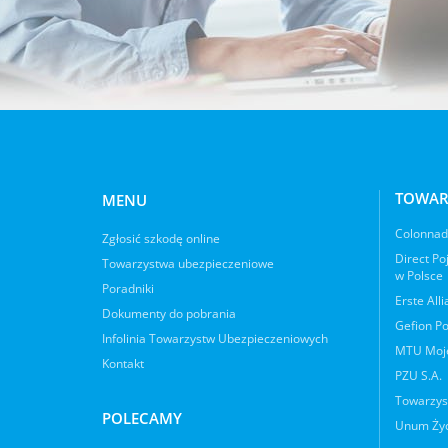
TOWAR
MENU
Colonnade
Zgłosić szkodę online
Direct Po
Towarzystwa ubezpieczeniowe
w Polsce
Poradniki
Erste All
Dokumenty do pobrania
Gefion Po
Infolinia Towarzystw Ubezpieczeniowych
MTU Moje
Kontakt
PZU S.A.
Towarzys
POLECAMY
Unum Życ