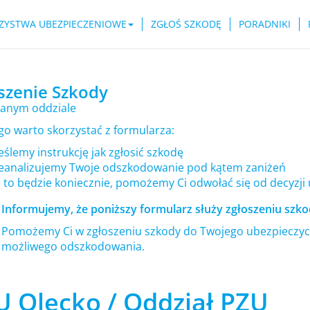
ZYSTWA UBEZPIECZENIOWE
ZGŁOŚ SZKODĘ
PORADNIKI
szenie Szkody
anym oddziale
go warto skorzystać z formularza:
ślemy instrukcję jak zgłosić szkodę
eanalizujemy Twoje odszkodowanie pod kątem zaniżeń
i to będzie koniecznie, pomożemy Ci odwołać się od decyzji
Informujemy, że poniższy formularz służy zgłoszeniu szkod
Pomożemy Ci w zgłoszeniu szkody do Twojego ubezpieczyci
możliwego odszkodowania.
U Olecko / Oddział PZU