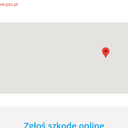
w.pzu.pl
Zgłoś szkodę online