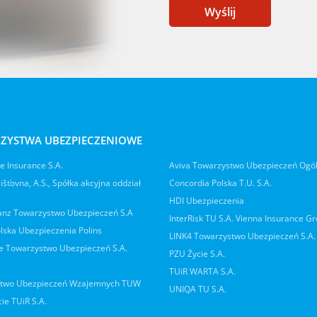
Wyślij
ZYSTWA UBEZPIECZENIOWE
 Insurance S.A.
Aviva Towarzystwo Ubezpieczeń Ogó
jišťovna, A.S., Spółka akcyjna oddział
Concordia Polska T.U. S.A.
HDI Ubezpieczenia
ianz Towarzystwo Ubezpieczeń S.A
InterRisk TU S.A. Vienna Insurance G
lska Ubezpieczenia Polins
LINK4 Towarzystwo Ubezpieczeń S.A.
 Towarzystwo Ubezpieczeń S.A.
PZU Życie S.A.
TUiR WARTA S.A.
two Ubezpieczeń Wzajemnych TUW
UNIQA TU S.A.
ie TUiR S.A.