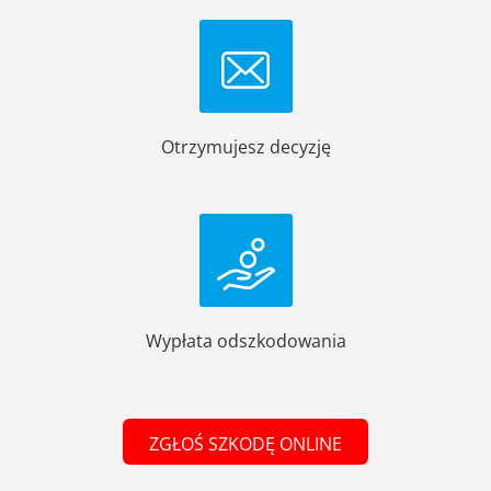
Otrzymujesz decyzję
Wypłata odszkodowania
ZGŁOŚ SZKODĘ ONLINE