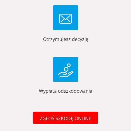
Otrzymujesz decyzję
Wypłata odszkodowania
ZGŁOŚ SZKODĘ ONLINE