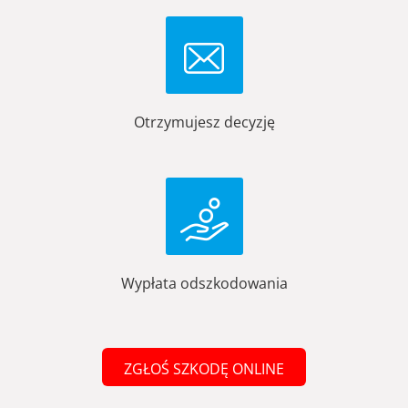
Otrzymujesz decyzję
Wypłata odszkodowania
ZGŁOŚ SZKODĘ ONLINE