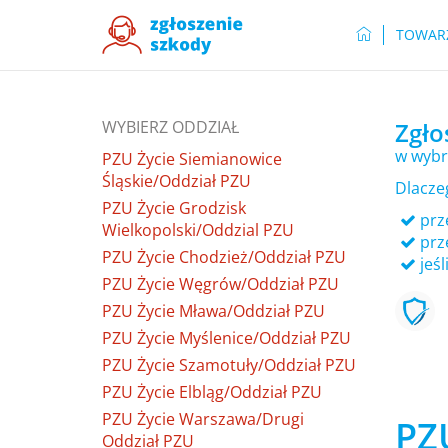
TOWAR
WYBIERZ ODDZIAŁ
Zgło
w wybr
PZU Życie Siemianowice
Śląskie/Oddział PZU
Dlacze
PZU Życie Grodzisk
prze
Wielkopolski/Oddzial PZU
prz
PZU Życie Chodzież/Oddział PZU
jeśl
PZU Życie Węgrów/Oddział PZU
PZU Życie Mława/Oddział PZU
PZU Życie Myślenice/Oddział PZU
PZU Życie Szamotuły/Oddział PZU
PZU Życie Elbląg/Oddział PZU
PZU Życie Warszawa/Drugi
PZU
Oddział PZU