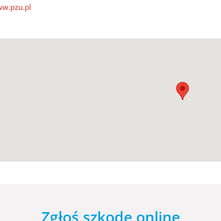
w.pzu.pl
Zgłoś szkodę online