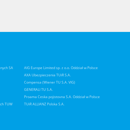
lnych SA
AIG Europe Limited sp. z o.o. Oddział w Polsce
AXA Ubezpieczenia TUiR S.A.
Compensa (Wiener TU S.A. VIG)
GENERALI TU S.A.
Proama Ceska pojistovna S.A. Oddział w Polsce
ych TUW
TUiR ALLIANZ Polska S.A.