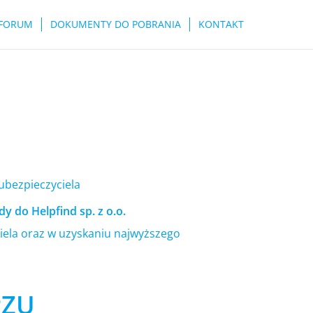
FORUM
DOKUMENTY DO POBRANIA
KONTAKT
 ubezpieczyciela
y do Helpfind sp. z o.o.
ela oraz w uzyskaniu najwyższego
PZU