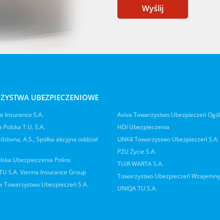
Wyślij
ZYSTWA UBEZPIECZENIOWE
 Insurance S.A.
Aviva Towarzystwo Ubezpieczeń Ogó
 Polska T.U. S.A.
HDI Ubezpieczenia
jišťovna, A.S., Spółka akcyjna oddział
LINK4 Towarzystwo Ubezpieczeń S.A.
PZU Życie S.A.
lska Ubezpieczenia Polins
TUiR WARTA S.A.
 TU S.A. Vienna Insurance Group
Towarzystwo Ubezpieczeń Wzajemn
 Towarzystwo Ubezpieczeń S.A.
UNIQA TU S.A.