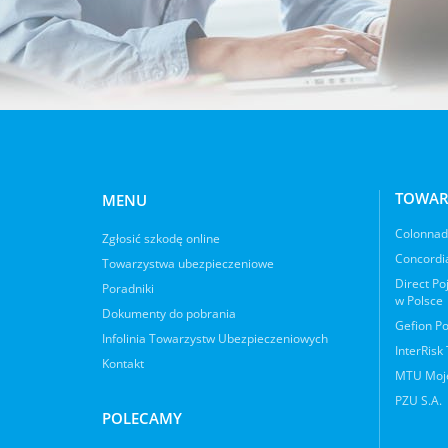
TOWAR
MENU
Colonnade
Zgłosić szkodę online
Concordia
Towarzystwa ubezpieczeniowe
Direct Po
Poradniki
w Polsce
Dokumenty do pobrania
Gefion Po
Infolinia Towarzystw Ubezpieczeniowych
InterRisk
Kontakt
MTU Moje
PZU S.A.
POLECAMY