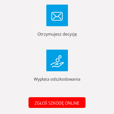
Otrzymujesz decyzję
Wypłata odszkodowania
ZGŁOŚ SZKODĘ ONLINE