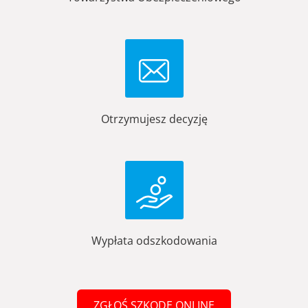
Otrzymujesz decyzję
Wypłata odszkodowania
ZGŁOŚ SZKODĘ ONLINE