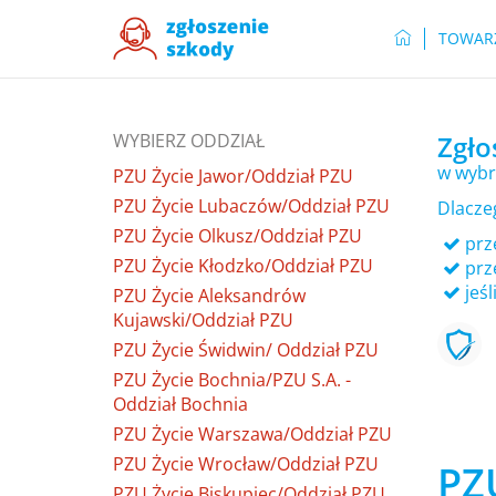
TOWAR
WYBIERZ ODDZIAŁ
Zgło
w wybr
PZU Życie Jawor/Oddział PZU
PZU Życie Lubaczów/Oddział PZU
Dlacze
PZU Życie Olkusz/Oddział PZU
prze
PZU Życie Kłodzko/Oddział PZU
prz
jeśl
PZU Życie Aleksandrów
Kujawski/Oddział PZU
PZU Życie Świdwin/ Oddział PZU
PZU Życie Bochnia/PZU S.A. -
Oddział Bochnia
PZU Życie Warszawa/Oddział PZU
PZU Życie Wrocław/Oddział PZU
PZ
PZU Życie Biskupiec/Oddział PZU