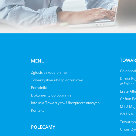
TOWAR
MENU
Colonnade
Zgłosić szkodę online
Direct Po
Towarzystwa ubezpieczeniowe
w Polsce
Poradniki
Erste All
Dokumenty do pobrania
Gefion Po
Infolinia Towarzystw Ubezpieczeniowych
MTU Moje
Kontakt
PZU S.A.
Towarzys
POLECAMY
Unum Życ