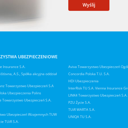
Wyślij
ZYSTWA UBEZPIECZENIOWE
 Insurance S.A.
Aviva Towarzystwo Ubezpieczeń Ogó
jišťovna, A.S., Spółka akcyjna oddział
Concordia Polska T.U. S.A.
HDI Ubezpieczenia
ianz Towarzystwo Ubezpieczeń S.A
InterRisk TU S.A. Vienna Insurance G
lska Ubezpieczenia Polins
LINK4 Towarzystwo Ubezpieczeń S.A.
 Towarzystwo Ubezpieczeń S.A.
PZU Życie S.A.
TUiR WARTA S.A.
two Ubezpieczeń Wzajemnych TUW
UNIQA TU S.A.
ie TUiR S.A.