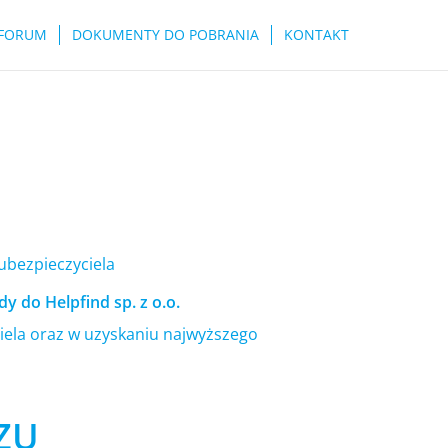
FORUM
DOKUMENTY DO POBRANIA
KONTAKT
 ubezpieczyciela
y do Helpfind sp. z o.o.
ela oraz w uzyskaniu najwyższego
PZU