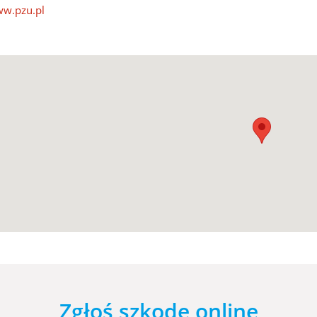
w.pzu.pl
Zgłoś szkodę online