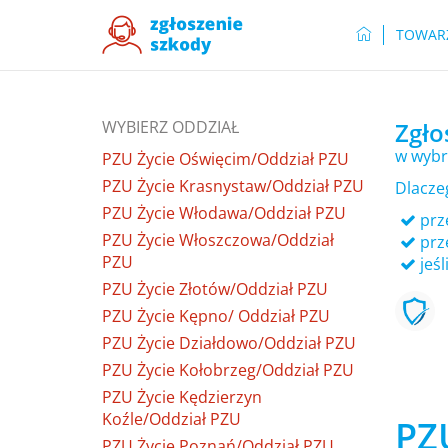
TOWAR
WYBIERZ ODDZIAŁ
Zgło
w wybr
PZU Życie Oświęcim/Oddział PZU
PZU Życie Krasnystaw/Oddział PZU
Dlacze
PZU Życie Włodawa/Oddział PZU
prze
PZU Życie Włoszczowa/Oddział
prz
PZU
jeśl
PZU Życie Złotów/Oddział PZU
PZU Życie Kępno/ Oddział PZU
PZU Życie Działdowo/Oddział PZU
PZU Życie Kołobrzeg/Oddział PZU
PZU Życie Kędzierzyn
Koźle/Oddział PZU
PZ
PZU Życie Poznań/Oddział PZU