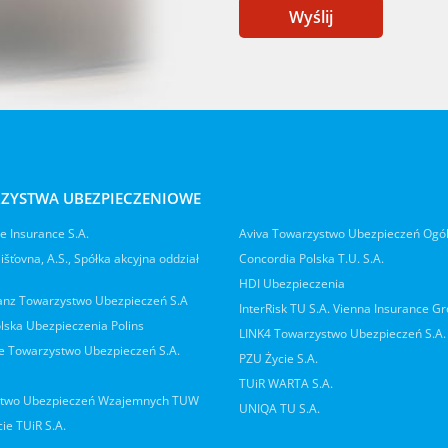
Wyślij
ZYSTWA UBEZPIECZENIOWE
 Insurance S.A.
Aviva Towarzystwo Ubezpieczeń Ogó
jišťovna, A.S., Spółka akcyjna oddział
Concordia Polska T.U. S.A.
HDI Ubezpieczenia
ianz Towarzystwo Ubezpieczeń S.A
InterRisk TU S.A. Vienna Insurance G
lska Ubezpieczenia Polins
LINK4 Towarzystwo Ubezpieczeń S.A.
 Towarzystwo Ubezpieczeń S.A.
PZU Życie S.A.
TUiR WARTA S.A.
two Ubezpieczeń Wzajemnych TUW
UNIQA TU S.A.
ie TUiR S.A.