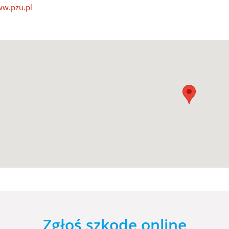
w.pzu.pl
Zgłoś szkodę online