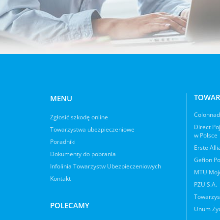
TOWAR
MENU
Colonnade
Zgłosić szkodę online
Direct Po
Towarzystwa ubezpieczeniowe
w Polsce
Poradniki
Erste All
Dokumenty do pobrania
Gefion Po
Infolinia Towarzystw Ubezpieczeniowych
MTU Moje
Kontakt
PZU S.A.
Towarzys
POLECAMY
Unum Życ