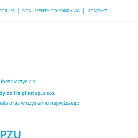
FORUM
DOKUMENTY DO POBRANIA
KONTAKT
 ubezpieczyciela
y do Helpfind sp. z o.o.
ela oraz w uzyskaniu najwyższego
 PZU