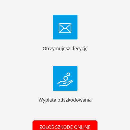
Otrzymujesz decyzję
Wypłata odszkodowania
ZGŁOŚ SZKODĘ ONLINE