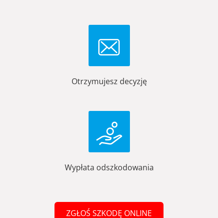
Otrzymujesz decyzję
Wypłata odszkodowania
ZGŁOŚ SZKODĘ ONLINE