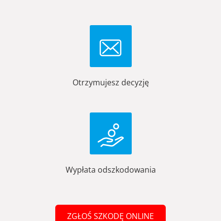
Otrzymujesz decyzję
Wypłata odszkodowania
ZGŁOŚ SZKODĘ ONLINE