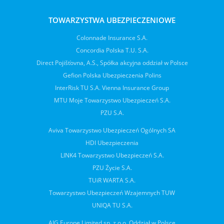
TOWARZYSTWA UBEZPIECZENIOWE
Colonnade Insurance S.A.
Concordia Polska T.U. S.A.
Direct Pojišťovna, A.S., Spółka akcyjna oddział w Polsce
Gefion Polska Ubezpieczenia Polins
InterRisk TU S.A. Vienna Insurance Group
MTU Moje Towarzystwo Ubezpieczeń S.A.
PZU S.A.
Aviva Towarzystwo Ubezpieczeń Ogólnych SA
HDI Ubezpieczenia
LINK4 Towarzystwo Ubezpieczeń S.A.
PZU Życie S.A.
TUiR WARTA S.A.
Towarzystwo Ubezpieczeń Wzajemnych TUW
UNIQA TU S.A.
AIG Europe Limited sp. z o.o. Oddział w Polsce