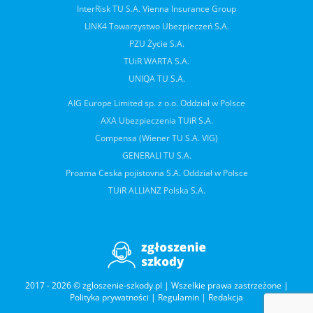
InterRisk TU S.A. Vienna Insurance Group
LINK4 Towarzystwo Ubezpieczeń S.A.
PZU Życie S.A.
TUiR WARTA S.A.
UNIQA TU S.A.
AIG Europe Limited sp. z o.o. Oddział w Polsce
AXA Ubezpieczenia TUiR S.A.
Compensa (Wiener TU S.A. VIG)
GENERALI TU S.A.
Proama Ceska pojistovna S.A. Oddział w Polsce
TUiR ALLIANZ Polska S.A.
2017 - 2026 © zgloszenie-szkody.pl | Wszelkie prawa zastrzeżone |
Polityka prywatności
|
Regulamin
|
Redakcja