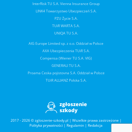
InterRisk TU S.A. Vienna Insurance Group
LINK4 Towarzystwo Ubezpieczeń S.A.
PZU Życie S.A.
TUiR WARTA S.A.
UNIQA TU S.A.
AIG Europe Limited sp. z o.o. Oddział w Polsce
AXA Ubezpieczenia TUiR S.A.
Compensa (Wiener TU S.A. VIG)
GENERALI TU S.A.
Proama Ceska pojistovna S.A. Oddział w Polsce
TUiR ALLIANZ Polska S.A.
2017 - 2026 © zgloszenie-szkody.pl | Wszelkie prawa zastrzeżone |
Polityka prywatności
|
Regulamin
|
Redakcja