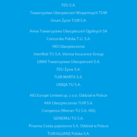
PZU S.A.
Towarzystwo Ubezpieczeń Wzajemnych TUW
Unum Życie TUiR S.A.
Aviva Towarzystwo Ubezpieczeń Ogólnych SA
Concordia Polska T.U. S.A.
HDI Ubezpieczenia
InterRisk TU S.A. Vienna Insurance Group
LINK4 Towarzystwo Ubezpieczeń S.A.
PZU Życie S.A.
TUiR WARTA S.A.
UNIQA TU S.A.
AIG Europe Limited sp. z o.o. Oddział w Polsce
AXA Ubezpieczenia TUiR S.A.
Compensa (Wiener TU S.A. VIG)
GENERALI TU S.A.
Proama Ceska pojistovna S.A. Oddział w Polsce
TUiR ALLIANZ Polska S.A.