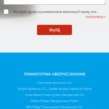
Wyrażam zgodę na przetwarzanie wskazanych wyżej, moi
...
czytaj więcej »
Wyślij
TOWARZYSTWA UBEZPIECZENIOWE
Colonnade Insurance S.A.
Direct Pojišťovna, A.S., Spółka akcyjna oddział w Polsce
Erste Allianz Towarzystwo Ubezpieczeń S.A
Gefion Polska Ubezpieczenia Polins
MTU Moje Towarzystwo Ubezpieczeń S.A.