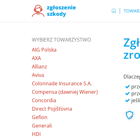
TOWAR
Zg
WYBIERZ TOWARZYSTWO
AIG Polska
zro
AXA
Allianz
Aviva
Dlacze
Colonnade Insurance S.A.
prze
Compensa (dawniej Wiener)
prz
Concordia
jeśl
Direct Pojišťovna
Gefion
Generali
HDI