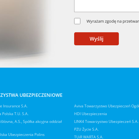
Wyrażam zgodę na przetwar
Wyślij
ZYSTWA UBEZPIECZENIOWE
 Insurance S.A.
Aviva Towarzystwo Ubezpieczeń Ogó
 Polska T.U. S.A.
HDI Ubezpieczenia
jišťovna, A.S., Spółka akcyjna oddział
LINK4 Towarzystwo Ubezpieczeń S.A.
PZU Życie S.A.
lska Ubezpieczenia Polins
TUiR WARTA S.A.