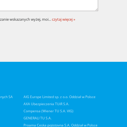
zanie wskazanych wyżej, moi
...
czytaj więcej »
lnych SA
AIG Europe Limited sp. z o.o. Oddział w Polsce
AXA Ubezpieczenia TUiR S.A.
Compensa (Wiener TU S.A. VIG)
GENERALI TU S.A.
Proama Ceska pojistovna S.A. Oddział w Polsce