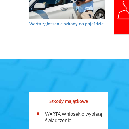
Warta zgłoszenie szkody na pojeździe
Szkody majątkowe
WARTA Wniosek o wypłatę
świadczenia