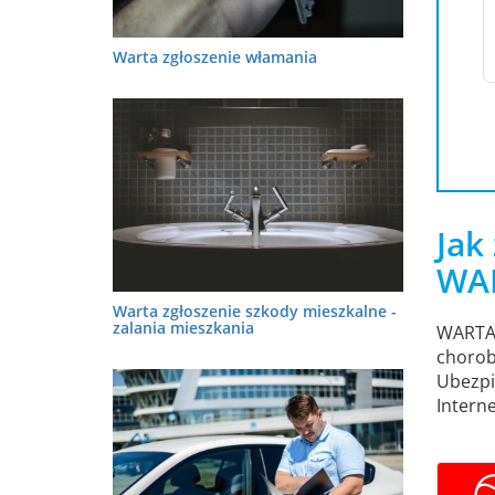
Warta zgłoszenie włamania
Jak
WAR
Warta zgłoszenie szkody mieszkalne -
zalania mieszkania
WARTA 
chorob
Ubezpi
Intern