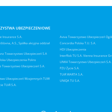
ZYSTWA UBEZPIECZENIOWE
 Insurance S.A.
Aviva Towarzystwo Ubezpieczeń Ogó
jišťovna, A.S., Spółka akcyjna oddział
Concordia Polska T.U. S.A.
HDI Ubezpieczenia
ianz Towarzystwo Ubezpieczeń S.A
InterRisk TU S.A. Vienna Insurance G
lska Ubezpieczenia Polins
LINK4 Towarzystwo Ubezpieczeń S.A.
 Towarzystwo Ubezpieczeń S.A.
PZU Życie S.A.
TUiR WARTA S.A.
two Ubezpieczeń Wzajemnych TUW
UNIQA TU S.A.
ie TUiR S.A.