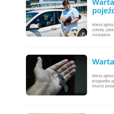
Warta
pojeź
Warta zgłosz
szkodę, jaki
niezbędne.
Warta
Warta zgłos
przypadku zg
musisz posi