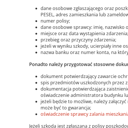
dane osobowe zgłaszającego oraz poszko
PESEL, adres zamieszkania lub zameldow
numer polisy;
dane osobowe sprawcy: imię, nazwisko 
miejsce oraz data wystąpienia zdarzenia
przebieg oraz przyczyny zdarzenia;
jeżeli w wyniku szkody, ucierpiały inne 
nazwa banku oraz numer konta, na któr
Ponadto należy przygotować stosowne dokume
dokument potwierdzający zawarcie ochro
spis przedmiotów uszkodzonych przez zal
dokumentacja potwierdzająca zaistnienie
oświadczenie administratora budynku l
jeżeli będzie to możliwe, należy załączy
może być to gwarancja;
oświadczenie sprawcy zalania mieszkani
Jeżeli szkoda jest zgłaszana z polisy poszko