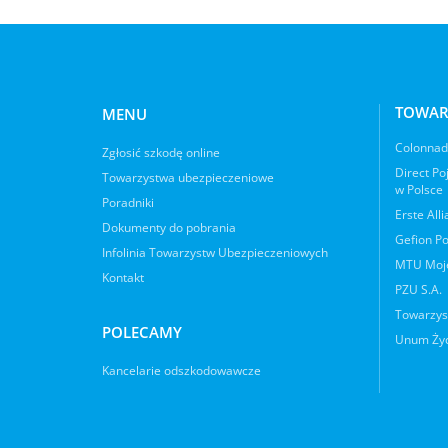
TOWAR
MENU
Colonnade
Zgłosić szkodę online
Direct Po
Towarzystwa ubezpieczeniowe
w Polsce
Poradniki
Erste All
Dokumenty do pobrania
Gefion Po
Infolinia Towarzystw Ubezpieczeniowych
MTU Moje
Kontakt
PZU S.A.
Towarzys
POLECAMY
Unum Życ
Kancelarie odszkodowawcze