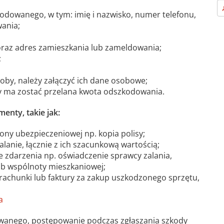
dowanego, w tym: imię i nazwisko, numer telefonu,
ania;
oraz adres zamieszkania lub zameldowania;
;
osoby, należy załączyć ich dane osobowe;
y ma zostać przelana kwota odszkodowania.
nty, takie jak:
ny ubezpieczeniowej np. kopia polisy;
anie, łącznie z ich szacunkową wartością;
 zdarzenia np. oświadczenie sprawcy zalania,
ub wspólnoty mieszkaniowej;
ć rachunki lub faktury za zakup uszkodzonego sprzętu,
a
dowanego, postępowanie podczas zgłaszania szkody