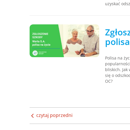
uzyskać ods
Zgłos
polisa
Polisa na ży
popularności
bliskich. Ja
się o odszko
OC?
czytaj poprzedni