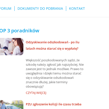
FORUM
DOKUMENTY DO POBRANIA
KONTAKT
OP 3 poradników
Odzyskiwanie odszkodowań - po ilu
latach można starać się o wypłatę?
Większość poszkodowanych sądzi, że
szkodę należy zgłosić jak najszybciej. Nie
zawsze jest to jednak możliwe. Prawo to
uwzględnia i dzięki temu można starać
się o odzyskiwanie odszkodowań
znacznie dłużej. Jakie terminy
obowiązują?
CZYTAJ WIĘCEJ
PZU zgłoszenie kolizji ile czasu trzeba