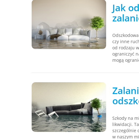
Jak o
zalan
Odszkodowan
czy inne ruc
od rodzaju w
ograniczyć n
mogą ogranic
Zalan
odszk
Szkody na mi
likwidacji. 
szczególnie 
w naszym mi