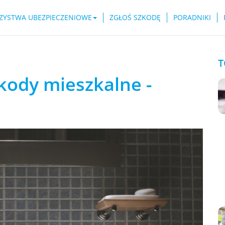
ZYSTWA UBEZPIECZENIOWE
ZGŁOŚ SZKODĘ
PORADNIKI
T
kody mieszkalne -