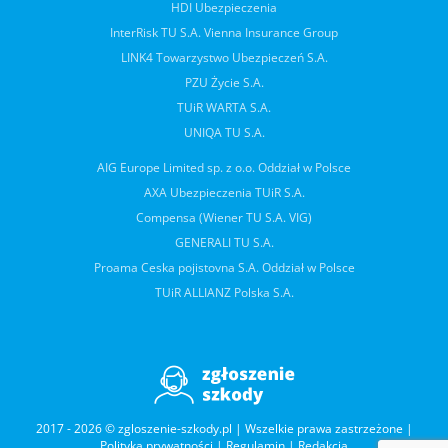
HDI Ubezpieczenia
InterRisk TU S.A. Vienna Insurance Group
LINK4 Towarzystwo Ubezpieczeń S.A.
PZU Życie S.A.
TUiR WARTA S.A.
UNIQA TU S.A.
AIG Europe Limited sp. z o.o. Oddział w Polsce
AXA Ubezpieczenia TUiR S.A.
Compensa (Wiener TU S.A. VIG)
GENERALI TU S.A.
Proama Ceska pojistovna S.A. Oddział w Polsce
TUiR ALLIANZ Polska S.A.
2017 - 2026 © zgloszenie-szkody.pl | Wszelkie prawa zastrzeżone |
Polityka prywatności
|
Regulamin
|
Redakcja