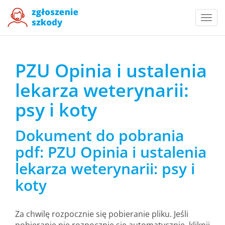
Togg
navi
PZU Opinia i ustalenia
lekarza weterynarii:
psy i koty
Dokument do pobrania
pdf: PZU Opinia i ustalenia
lekarza weterynarii: psy i
koty
Za chwilę rozpocznie się pobieranie pliku. Jeśli