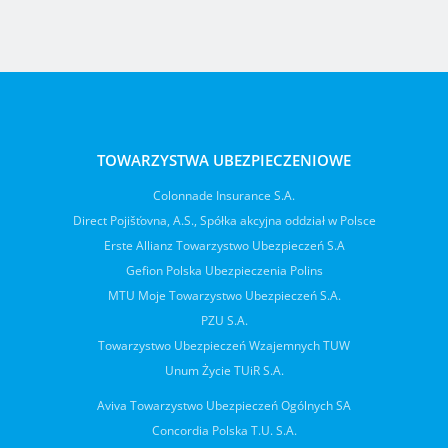
TOWARZYSTWA UBEZPIECZENIOWE
Colonnade Insurance S.A.
Direct Pojišťovna, A.S., Spółka akcyjna oddział w Polsce
Erste Allianz Towarzystwo Ubezpieczeń S.A
Gefion Polska Ubezpieczenia Polins
MTU Moje Towarzystwo Ubezpieczeń S.A.
PZU S.A.
Towarzystwo Ubezpieczeń Wzajemnych TUW
Unum Życie TUiR S.A.
Aviva Towarzystwo Ubezpieczeń Ogólnych SA
Concordia Polska T.U. S.A.