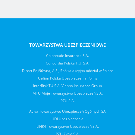
TOWARZYSTWA UBEZPIECZENIOWE
Colonnade Insurance S.A.
Concordia Polska T.U. S.A.
Direct Pojišťovna, A.S., Spółka akcyjna oddział w Polsce
Gefion Polska Ubezpieczenia Polins
InterRisk TU S.A. Vienna Insurance Group
MTU Moje Towarzystwo Ubezpieczeń S.A.
PZU S.A.
Aviva Towarzystwo Ubezpieczeń Ogólnych SA
HDI Ubezpieczenia
LINK4 Towarzystwo Ubezpieczeń S.A.
PZU Życie S.A.