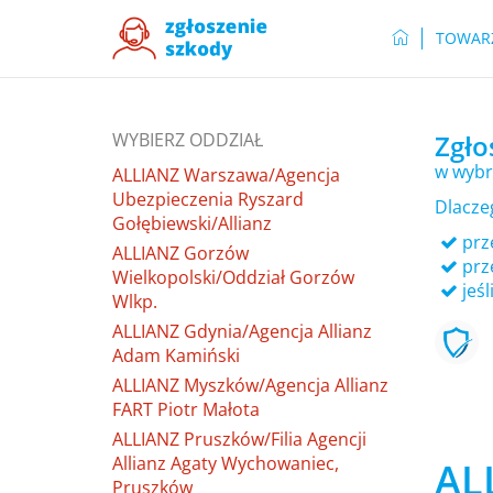
TOWAR
WYBIERZ ODDZIAŁ
Zgło
w wybr
ALLIANZ Warszawa/Agencja
Ubezpieczenia Ryszard
Dlacze
Gołębiewski/Allianz
prze
ALLIANZ Gorzów
prz
Wielkopolski/Oddział Gorzów
jeśl
Wlkp.
ALLIANZ Gdynia/Agencja Allianz
Adam Kamiński
ALLIANZ Myszków/Agencja Allianz
FART Piotr Małota
ALLIANZ Pruszków/Filia Agencji
Allianz Agaty Wychowaniec,
ALL
Pruszków