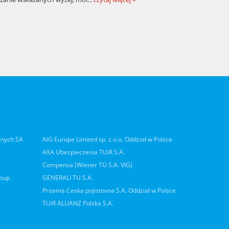
lnych SA
AIG Europe Limited sp. z o.o. Oddział w Polsce
AXA Ubezpieczenia TUiR S.A.
Compensa (Wiener TU S.A. VIG)
roup
GENERALI TU S.A.
Proama Ceska pojistovna S.A. Oddział w Polsce
TUiR ALLIANZ Polska S.A.