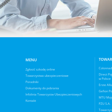
TOWAR
MENU
Colonnade
Zgłosić szkodę online
Direct Po
Towarzystwa ubezpieczeniowe
w Polsce
Poradniki
Erste All
Dokumenty do pobrania
Gefion Po
Infolinia Towarzystw Ubezpieczeniowych
MTU Moje
Kontakt
PZU S.A.
Towarzys