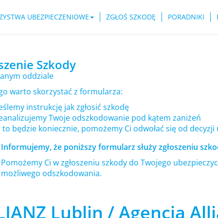
ZYSTWA UBEZPIECZENIOWE
ZGŁOŚ SZKODĘ
PORADNIKI
szenie Szkody
anym oddziale
go warto skorzystać z formularza:
ślemy instrukcję jak zgłosić szkodę
eanalizujemy Twoje odszkodowanie pod kątem zaniżeń
i to będzie koniecznie, pomożemy Ci odwołać się od decyzji
Informujemy, że poniższy formularz służy zgłoszeniu szkod
Pomożemy Ci w zgłoszeniu szkody do Twojego ubezpieczyci
możliwego odszkodowania.
IANZ Lublin / Agencja All