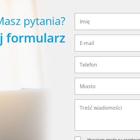
Masz pytania?
j formularz
Wyrażam zgodę na przetwar