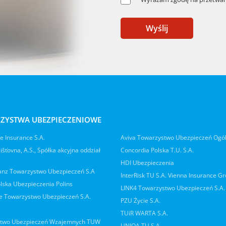
Wyślij
ZYSTWA UBEZPIECZENIOWE
 Insurance S.A.
Aviva Towarzystwo Ubezpieczeń Ogó
jišťovna, A.S., Spółka akcyjna oddział
Concordia Polska T.U. S.A.
HDI Ubezpieczenia
ianz Towarzystwo Ubezpieczeń S.A
InterRisk TU S.A. Vienna Insurance G
lska Ubezpieczenia Polins
LINK4 Towarzystwo Ubezpieczeń S.A.
 Towarzystwo Ubezpieczeń S.A.
PZU Życie S.A.
TUiR WARTA S.A.
two Ubezpieczeń Wzajemnych TUW
UNIQA TU S.A.