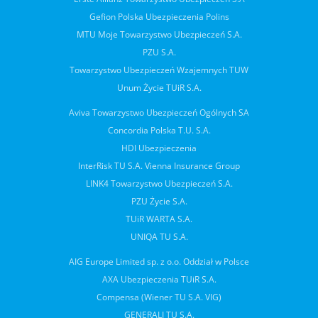
Gefion Polska Ubezpieczenia Polins
MTU Moje Towarzystwo Ubezpieczeń S.A.
PZU S.A.
Towarzystwo Ubezpieczeń Wzajemnych TUW
Unum Życie TUiR S.A.
Aviva Towarzystwo Ubezpieczeń Ogólnych SA
Concordia Polska T.U. S.A.
HDI Ubezpieczenia
InterRisk TU S.A. Vienna Insurance Group
LINK4 Towarzystwo Ubezpieczeń S.A.
PZU Życie S.A.
TUiR WARTA S.A.
UNIQA TU S.A.
AIG Europe Limited sp. z o.o. Oddział w Polsce
AXA Ubezpieczenia TUiR S.A.
Compensa (Wiener TU S.A. VIG)
GENERALI TU S.A.