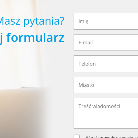
Masz pytania?
j formularz
Wyrażam zgodę na przetwar