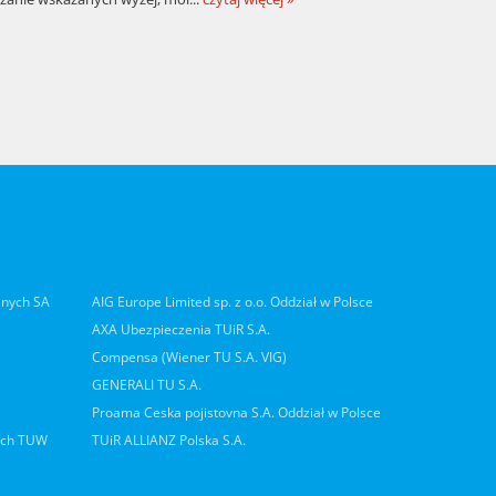
lnych SA
AIG Europe Limited sp. z o.o. Oddział w Polsce
AXA Ubezpieczenia TUiR S.A.
Compensa (Wiener TU S.A. VIG)
GENERALI TU S.A.
Proama Ceska pojistovna S.A. Oddział w Polsce
ych TUW
TUiR ALLIANZ Polska S.A.