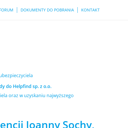
FORUM
DOKUMENTY DO POBRANIA
KONTAKT
 ubezpieczyciela
y do Helpfind sp. z o.o.
ela oraz w uzyskaniu najwyższego
encji Joanny Sochy,