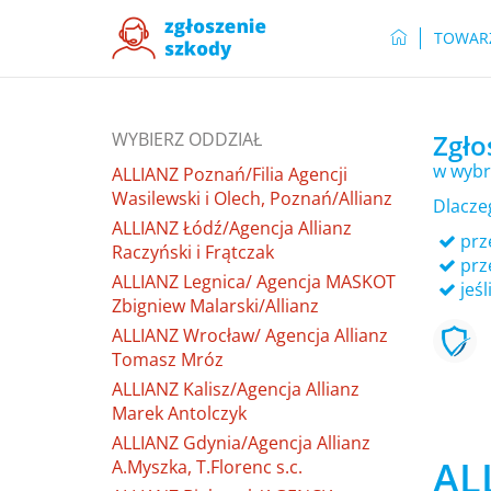
TOWAR
WYBIERZ ODDZIAŁ
Zgło
w wybr
ALLIANZ Poznań/Filia Agencji
Wasilewski i Olech, Poznań/Allianz
Dlacze
ALLIANZ Łódź/Agencja Allianz
prze
Raczyński i Frątczak
prz
ALLIANZ Legnica/ Agencja MASKOT
jeśl
Zbigniew Malarski/Allianz
ALLIANZ Wrocław/ Agencja Allianz
Tomasz Mróz
ALLIANZ Kalisz/Agencja Allianz
Marek Antolczyk
ALLIANZ Gdynia/Agencja Allianz
ALL
A.Myszka, T.Florenc s.c.