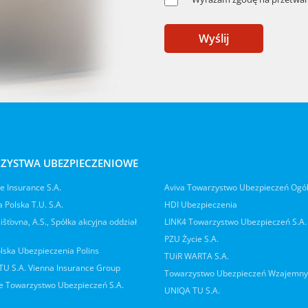
Wyślij
ZYSTWA UBEZPIECZENIOWE
 Insurance S.A.
Aviva Towarzystwo Ubezpieczeń Ogó
 Polska T.U. S.A.
HDI Ubezpieczenia
jišťovna, A.S., Spółka akcyjna oddział
LINK4 Towarzystwo Ubezpieczeń S.A.
PZU Życie S.A.
lska Ubezpieczenia Polins
TUiR WARTA S.A.
 TU S.A. Vienna Insurance Group
Towarzystwo Ubezpieczeń Wzajemn
 Towarzystwo Ubezpieczeń S.A.
UNIQA TU S.A.