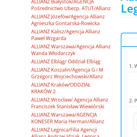
ALLIANZ Białystok/AGENCJA
Leg
Pośrednictwo Ubezp. ATUT/Allianz
ALLIANZ Józefów/Agencja Allianz
Agnieszka Gontarska-Rowicka
ALLIANZ Kalisz/Agencja Allianz
Paweł Wzgarda
ALLIANZ Warszawa/Agencja Allianz
Wanda Włodarczyk
ALLIANZ Elbląg/ Oddział Elbląg
1. 
ALLIANZ Koszalin/Agencja G i M
Grzegorz Wojciechowski/Allanz
ALLIANZ Kraków/ODDZIAŁ
KRAKÓW 2
ALLIANZ Wrocław/ Agencja Allianz
2. 
Franciszek Stanisław Wiewiórski
ALLIANZ Warszawa/AGENCJA
KONESER Maria Herman/Allianz
ALLIANZ Legnica/Filia Agencji
Allianz Andrzej Idziak, Legnica