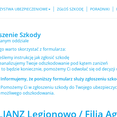
ZYSTWA UBEZPIECZENIOWE
ZGŁOŚ SZKODĘ
PORADNIKI
szenie Szkody
anym oddziale
go warto skorzystać z formularza:
ślemy instrukcję jak zgłosić szkodę
eanalizujemy Twoje odszkodowanie pod kątem zaniżeń
i to będzie koniecznie, pomożemy Ci odwołać się od decyzji
Informujemy, że poniższy formularz służy zgłoszeniu szkod
Pomożemy Ci w zgłoszeniu szkody do Twojego ubezpieczyci
możliwego odszkodowania.
IANZ Legionowo / Filia Ag