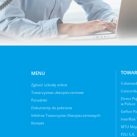
TOWAR
MENU
Colonnade
Zgłosić szkodę online
Concordia
Towarzystwa ubezpieczeniowe
Direct Po
Poradniki
w Polsce
Dokumenty do pobrania
Gefion Po
Infolinia Towarzystw Ubezpieczeniowych
InterRisk
Kontakt
MTU Moje
PZU S.A.