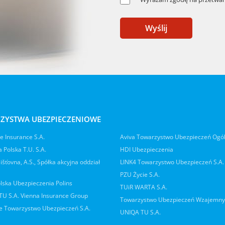
Wyślij
ZYSTWA UBEZPIECZENIOWE
 Insurance S.A.
Aviva Towarzystwo Ubezpieczeń Ogó
 Polska T.U. S.A.
HDI Ubezpieczenia
jišťovna, A.S., Spółka akcyjna oddział
LINK4 Towarzystwo Ubezpieczeń S.A.
PZU Życie S.A.
lska Ubezpieczenia Polins
TUiR WARTA S.A.
 TU S.A. Vienna Insurance Group
Towarzystwo Ubezpieczeń Wzajemn
 Towarzystwo Ubezpieczeń S.A.
UNIQA TU S.A.