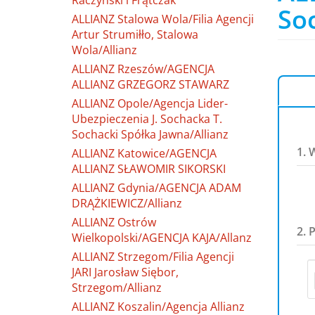
Raczyński i Frątczak
So
ALLIANZ Stalowa Wola/Filia Agencji
Artur Strumiłło, Stalowa
Wola/Allianz
ALLIANZ Rzeszów/AGENCJA
ALLIANZ GRZEGORZ STAWARZ
ALLIANZ Opole/Agencja Lider-
Ubezpieczenia J. Sochacka T.
Sochacki Spółka Jawna/Allianz
1. 
ALLIANZ Katowice/AGENCJA
ALLIANZ SŁAWOMIR SIKORSKI
ALLIANZ Gdynia/AGENCJA ADAM
DRĄŻKIEWICZ/Allianz
ALLIANZ Ostrów
2. 
Wielkopolski/AGENCJA KAJA/Allanz
ALLIANZ Strzegom/Filia Agencji
JARI Jarosław Siębor,
Strzegom/Allianz
ALLIANZ Koszalin/Agencja Allianz