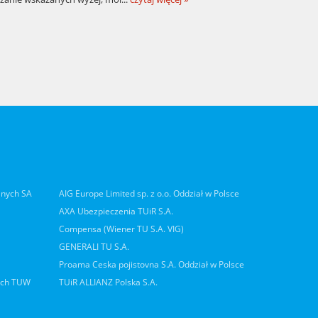
lnych SA
AIG Europe Limited sp. z o.o. Oddział w Polsce
AXA Ubezpieczenia TUiR S.A.
Compensa (Wiener TU S.A. VIG)
GENERALI TU S.A.
Proama Ceska pojistovna S.A. Oddział w Polsce
ych TUW
TUiR ALLIANZ Polska S.A.