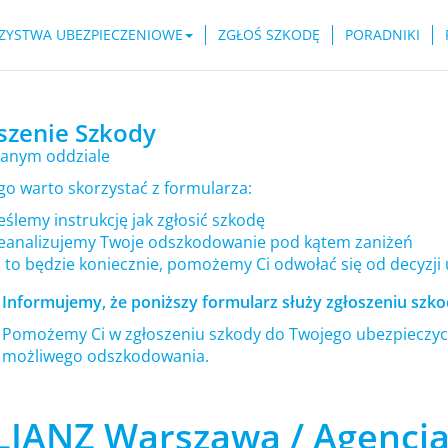
ZYSTWA UBEZPIECZENIOWE
ZGŁOŚ SZKODĘ
PORADNIKI
szenie Szkody
anym oddziale
go warto skorzystać z formularza:
ślemy instrukcję jak zgłosić szkodę
eanalizujemy Twoje odszkodowanie pod kątem zaniżeń
i to będzie koniecznie, pomożemy Ci odwołać się od decyzji
Informujemy, że poniższy formularz służy zgłoszeniu szkod
Pomożemy Ci w zgłoszeniu szkody do Twojego ubezpieczyci
możliwego odszkodowania.
LIANZ Warszawa / Agencja 