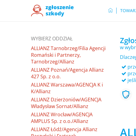
TOWAR
WYBIERZ ODDZIAŁ
Zgło
w wybr
ALLIANZ Tarnobrzeg/Filia Agencji
Romański i Partnerzy,
Dlacze
Tarnobrzeg/Allianz
prze
ALLIANZ Poznań/Agencja Allianz
prz
427 Sp. z o.o.
jeśl
ALLIANZ Warszawa/AGENCJA K i
K/Allianz
ALLIANZ Dzierżoniów/AGENCJA
Władysław Sornat/Allianz
ALLIANZ Wrocław/AGENCJA
AMPLUS Sp. z o.o./Allianz
AL
ALLIANZ Łódź/Agencja Allianz