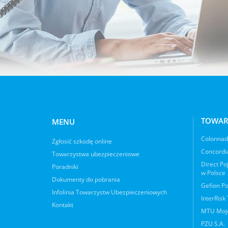
TOWAR
MENU
Colonnade
Zgłosić szkodę online
Concordia
Towarzystwa ubezpieczeniowe
Direct Po
Poradniki
w Polsce
Dokumenty do pobrania
Gefion Po
Infolinia Towarzystw Ubezpieczeniowych
InterRisk
Kontakt
MTU Moje
PZU S.A.