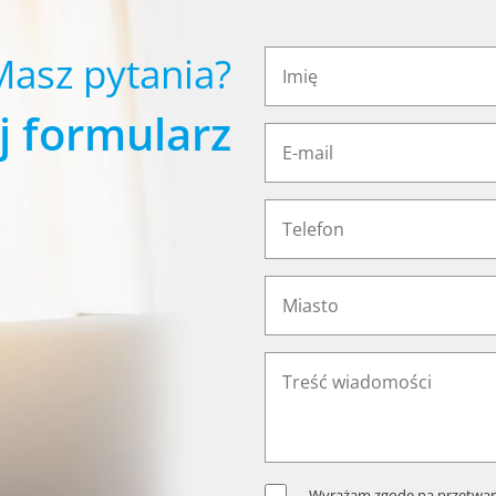
Masz pytania?
j formularz
Wyrażam zgodę na przetwar