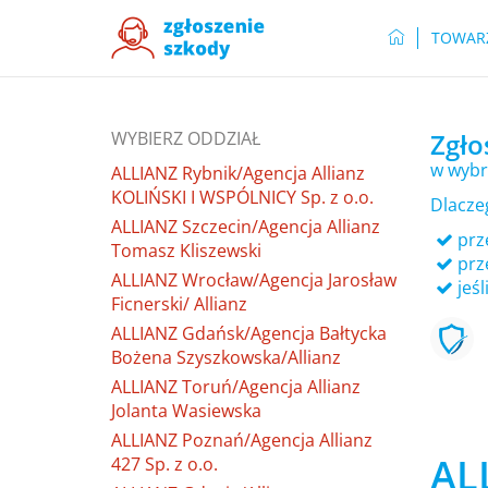
TOWAR
WYBIERZ ODDZIAŁ
Zgło
w wybr
ALLIANZ Rybnik/Agencja Allianz
KOLIŃSKI I WSPÓLNICY Sp. z o.o.
Dlacze
ALLIANZ Szczecin/Agencja Allianz
prze
Tomasz Kliszewski
prz
ALLIANZ Wrocław/Agencja Jarosław
jeśl
Ficnerski/ Allianz
ALLIANZ Gdańsk/Agencja Bałtycka
Bożena Szyszkowska/Allianz
ALLIANZ Toruń/Agencja Allianz
Jolanta Wasiewska
ALLIANZ Poznań/Agencja Allianz
AL
427 Sp. z o.o.