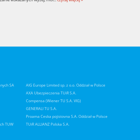
lnych SA
AIG Europe Limited sp. z o.o. Oddział w Polsce
AXA Ubezpieczenia TUiR S.A.
Compensa (Wiener TU S.A. VIG)
GENERALI TU S.A.
Proama Ceska pojistovna S.A. Oddział w Polsce
ych TUW
TUiR ALLIANZ Polska S.A.