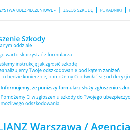
ZYSTWA UBEZPIECZENIOWE
ZGŁOŚ SZKODĘ
PORADNIKI
szenie Szkody
anym oddziale
go warto skorzystać z formularza:
ślemy instrukcję jak zgłosić szkodę
eanalizujemy Twoje odszkodowanie pod kątem zaniżeń
i to będzie koniecznie, pomożemy Ci odwołać się od decyzji
Informujemy, że poniższy formularz służy zgłoszeniu szkod
Pomożemy Ci w zgłoszeniu szkody do Twojego ubezpieczyci
możliwego odszkodowania.
LIANZ Warszawa / Agencja 