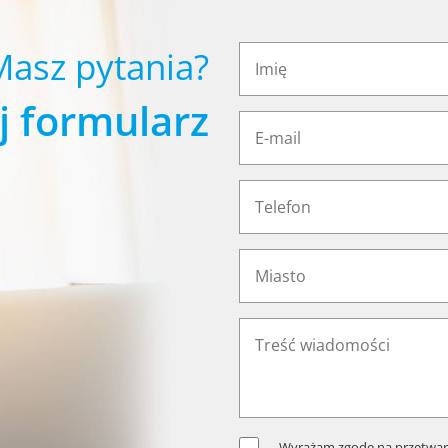
Masz pytania?
j formularz
Wyrażam zgodę na przetwar