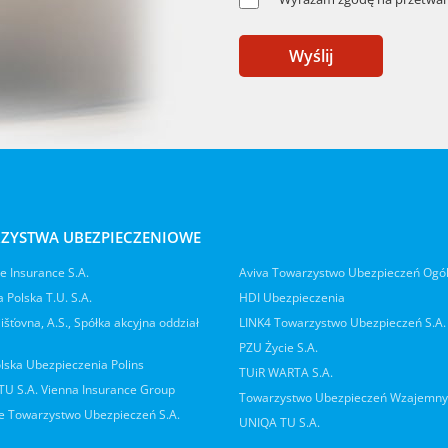
Wyślij
ZYSTWA UBEZPIECZENIOWE
 Insurance S.A.
Aviva Towarzystwo Ubezpieczeń Ogó
 Polska T.U. S.A.
HDI Ubezpieczenia
jišťovna, A.S., Spółka akcyjna oddział
LINK4 Towarzystwo Ubezpieczeń S.A.
PZU Życie S.A.
lska Ubezpieczenia Polins
TUiR WARTA S.A.
 TU S.A. Vienna Insurance Group
Towarzystwo Ubezpieczeń Wzajemn
 Towarzystwo Ubezpieczeń S.A.
UNIQA TU S.A.