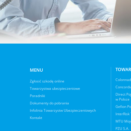
TOWAR
MENU
Colonnade
Zgłosić szkodę online
Concordia
Towarzystwa ubezpieczeniowe
Direct Po
Poradniki
w Polsce
Dokumenty do pobrania
Gefion Po
Infolinia Towarzystw Ubezpieczeniowych
InterRisk
Kontakt
MTU Moje
PZU S.A.