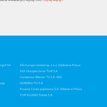
lnych SA
AIG Europe Limited sp. z o.o. Oddział w Polsce
AXA Ubezpieczenia TUiR S.A.
Compensa (Wiener TU S.A. VIG)
roup
GENERALI TU S.A.
Proama Ceska pojistovna S.A. Oddział w Polsce
TUiR ALLIANZ Polska S.A.