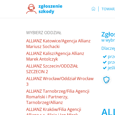
TOWAR
WYBIERZ ODDZIAŁ
Zgło
w wybr
ALLIANZ Katowice/Agencja Allianz
Mariusz Sochacki
Dlacze
ALLIANZ Kalisz/Agencja Allianz
prze
Marek Antolczyk
prz
ALLIANZ Szczecin/ODDZIAŁ
jeśl
SZCZECIN 2
ALLIANZ Wrocław/Oddział Wrocław
3
ALLIANZ Tarnobrzeg/Filia Agencji
Romański i Partnerzy,
Tarnobrzeg/Allianz
AL
ALLIANZ Kraków/Filia Agencji