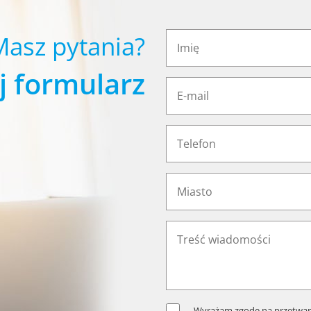
Masz pytania?
j formularz
Wyrażam zgodę na przetwar