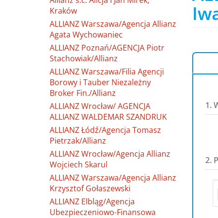
Allianz s.c. Alicja i Jan Mirek,
Iw
Kraków
ALLIANZ Warszawa/Agencja Allianz
Agata Wychowaniec
ALLIANZ Poznań/AGENCJA Piotr
Stachowiak/Allianz
ALLIANZ Warszawa/Filia Agencji
Borowy i Tauber Niezależny
Broker Fin./Allianz
1. 
ALLIANZ Wrocław/ AGENCJA
ALLIANZ WALDEMAR SZANDRUK
ALLIANZ Łódź/Agencja Tomasz
Pietrzak/Allianz
ALLIANZ Wrocław/Agencja Allianz
2. 
Wojciech Skarul
ALLIANZ Warszawa/Agencja Allianz
Krzysztof Gołaszewski
ALLIANZ Elbląg/Agencja
Ubezpieczeniowo-Finansowa