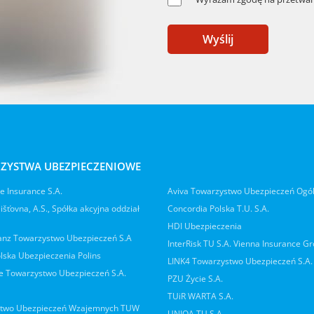
Wyślij
ZYSTWA UBEZPIECZENIOWE
 Insurance S.A.
Aviva Towarzystwo Ubezpieczeń Ogó
jišťovna, A.S., Spółka akcyjna oddział
Concordia Polska T.U. S.A.
HDI Ubezpieczenia
ianz Towarzystwo Ubezpieczeń S.A
InterRisk TU S.A. Vienna Insurance G
lska Ubezpieczenia Polins
LINK4 Towarzystwo Ubezpieczeń S.A.
 Towarzystwo Ubezpieczeń S.A.
PZU Życie S.A.
TUiR WARTA S.A.
two Ubezpieczeń Wzajemnych TUW
UNIQA TU S.A.