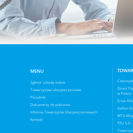
TOWAR
MENU
Colonnade
Zgłosić szkodę online
Direct Po
Towarzystwa ubezpieczeniowe
w Polsce
Poradniki
Erste All
Dokumenty do pobrania
Gefion Po
Infolinia Towarzystw Ubezpieczeniowych
MTU Moje
Kontakt
PZU S.A.
Towarzys