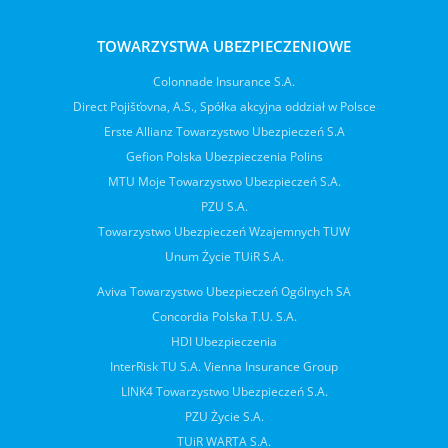
TOWARZYSTWA UBEZPIECZENIOWE
Colonnade Insurance S.A.
Direct Pojišťovna, A.S., Spółka akcyjna oddział w Polsce
Erste Allianz Towarzystwo Ubezpieczeń S.A
Gefion Polska Ubezpieczenia Polins
MTU Moje Towarzystwo Ubezpieczeń S.A.
PZU S.A.
Towarzystwo Ubezpieczeń Wzajemnych TUW
Unum Życie TUiR S.A.
Aviva Towarzystwo Ubezpieczeń Ogólnych SA
Concordia Polska T.U. S.A.
HDI Ubezpieczenia
InterRisk TU S.A. Vienna Insurance Group
LINK4 Towarzystwo Ubezpieczeń S.A.
PZU Życie S.A.
TUiR WARTA S.A.