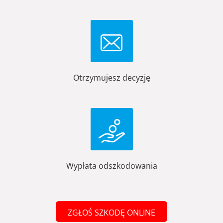
Otrzymujesz decyzję
Wypłata odszkodowania
ZGŁOŚ SZKODĘ ONLINE