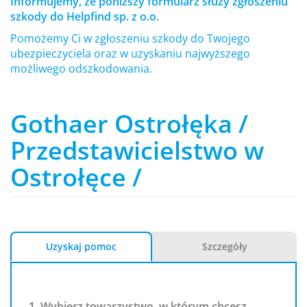
Informujemy, że poniższy formularz służy zgłoszeniu
szkody do Helpfind sp. z o.o.
Pomożemy Ci w zgłoszeniu szkody do Twojego
ubezpieczyciela oraz w uzyskaniu najwyższego
możliwego odszkodowania.
Gothaer Ostrołęka /
Przedstawicielstwo w
Ostrołęce /
Uzyskaj pomoc
Szczegóły
1. Wybierz towarzystwo, w którym chcesz