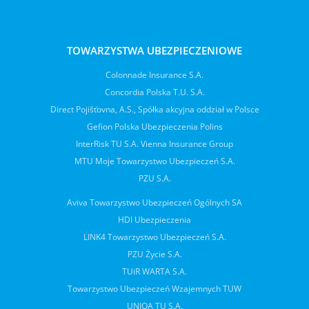
TOWARZYSTWA UBEZPIECZENIOWE
Colonnade Insurance S.A.
Concordia Polska T.U. S.A.
Direct Pojišťovna, A.S., Spółka akcyjna oddział w Polsce
Gefion Polska Ubezpieczenia Polins
InterRisk TU S.A. Vienna Insurance Group
MTU Moje Towarzystwo Ubezpieczeń S.A.
PZU S.A.
Aviva Towarzystwo Ubezpieczeń Ogólnych SA
HDI Ubezpieczenia
LINK4 Towarzystwo Ubezpieczeń S.A.
PZU Życie S.A.
TUiR WARTA S.A.
Towarzystwo Ubezpieczeń Wzajemnych TUW
UNIQA TU S.A.