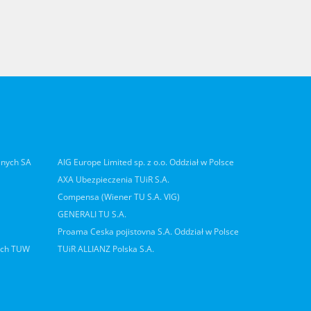
lnych SA
AIG Europe Limited sp. z o.o. Oddział w Polsce
AXA Ubezpieczenia TUiR S.A.
Compensa (Wiener TU S.A. VIG)
GENERALI TU S.A.
Proama Ceska pojistovna S.A. Oddział w Polsce
ych TUW
TUiR ALLIANZ Polska S.A.