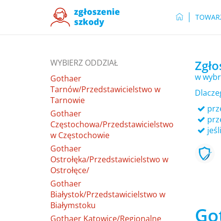
TOWAR
WYBIERZ ODDZIAŁ
Zgło
w wybr
Gothaer
Tarnów/Przedstawicielstwo w
Dlacze
Tarnowie
prze
Gothaer
prz
Częstochowa/Przedstawicielstwo
jeśl
w Częstochowie
Gothaer
Ostrołęka/Przedstawicielstwo w
Ostrołęce/
Gothaer
Białystok/Przedstawicielstwo w
Białymstoku
Go
Gothaer Katowice/Regionalne