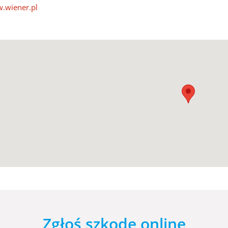
.wiener.pl
Zgłoś szkodę online