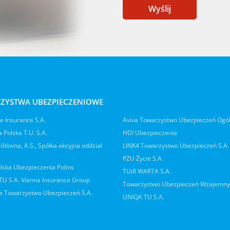
Wyślij
ZYSTWA UBEZPIECZENIOWE
 Insurance S.A.
Aviva Towarzystwo Ubezpieczeń Ogó
 Polska T.U. S.A.
HDI Ubezpieczenia
jišťovna, A.S., Spółka akcyjna oddział
LINK4 Towarzystwo Ubezpieczeń S.A.
PZU Życie S.A.
lska Ubezpieczenia Polins
TUiR WARTA S.A.
 TU S.A. Vienna Insurance Group
Towarzystwo Ubezpieczeń Wzajemn
 Towarzystwo Ubezpieczeń S.A.
UNIQA TU S.A.