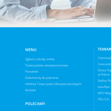
TOWAR
MENU
Colonnade
Zgłosić szkodę online
Concordia
Towarzystwa ubezpieczeniowe
Direct Po
Poradniki
w Polsce
Dokumenty do pobrania
Gefion Po
Infolinia Towarzystw Ubezpieczeniowych
InterRisk
Kontakt
MTU Moje
PZU S.A.
POLECAMY