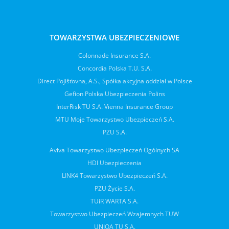
TOWARZYSTWA UBEZPIECZENIOWE
Colonnade Insurance S.A.
Concordia Polska T.U. S.A.
Direct Pojišťovna, A.S., Spółka akcyjna oddział w Polsce
Gefion Polska Ubezpieczenia Polins
InterRisk TU S.A. Vienna Insurance Group
MTU Moje Towarzystwo Ubezpieczeń S.A.
PZU S.A.
Aviva Towarzystwo Ubezpieczeń Ogólnych SA
HDI Ubezpieczenia
LINK4 Towarzystwo Ubezpieczeń S.A.
PZU Życie S.A.
TUiR WARTA S.A.
Towarzystwo Ubezpieczeń Wzajemnych TUW
UNIQA TU S.A.