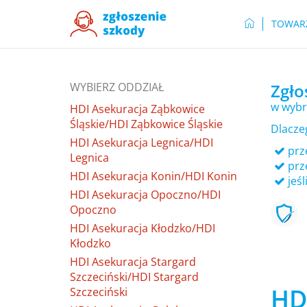
TOWAR
WYBIERZ ODDZIAŁ
Zgło
w wybr
HDI Asekuracja Ząbkowice
Śląskie/HDI Ząbkowice Śląskie
Dlacze
HDI Asekuracja Legnica/HDI
prze
Legnica
prz
HDI Asekuracja Konin/HDI Konin
jeśl
HDI Asekuracja Opoczno/HDI
Opoczno
HDI Asekuracja Kłodzko/HDI
Kłodzko
HDI Asekuracja Stargard
Szczeciński/HDI Stargard
HD
Szczeciński