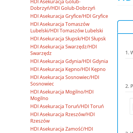
HDI Asekuracja Golub-
Dobrzyń/HDI Golub-Dobrzyń
HDI Asekuracja Gryfice/HDI Gryfice
HDI Asekuracja Tomaszów
Lubelski/HDI Tomaszów Lubelski
HDI Asekuracja Słupsk/HDI Słupsk
HDI Asekuracja Swarzędz/HDI
1. 
Swarzędz
HDI Asekuracja Gdynia/HDI Gdynia
HDI Asekuracja Kępno/HDI Kępno
HDI Asekuracja Sosnowiec/HDI
Sosnowiec
2. 
HDI Asekuracja Mogilno/HDI
Mogilno
HDI Asekuracja Toruń/HDI Toruń
HDI Asekuracja Rzeszów/HDI
Rzeszów
HDI Asekuracja Zamość/HDI