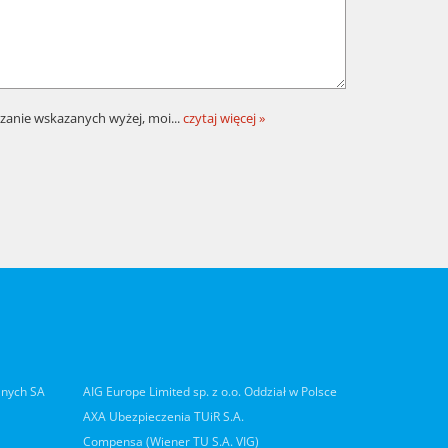
zanie wskazanych wyżej, moi
...
czytaj więcej »
lnych SA
AIG Europe Limited sp. z o.o. Oddział w Polsce
AXA Ubezpieczenia TUiR S.A.
Compensa (Wiener TU S.A. VIG)