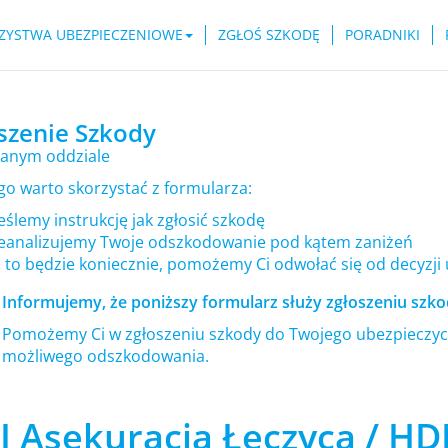
ZYSTWA UBEZPIECZENIOWE
ZGŁOŚ SZKODĘ
PORADNIKI
szenie Szkody
anym oddziale
go warto skorzystać z formularza:
ślemy instrukcję jak zgłosić szkodę
eanalizujemy Twoje odszkodowanie pod kątem zaniżeń
i to będzie koniecznie, pomożemy Ci odwołać się od decyzji
Informujemy, że poniższy formularz służy zgłoszeniu szkod
Pomożemy Ci w zgłoszeniu szkody do Twojego ubezpieczyci
możliwego odszkodowania.
I Asekuracja Łęczyca / HD