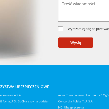
Wyrażam zgodę na przetwar
Wyślij
ZYSTWA UBEZPIECZENIOWE
 Insurance S.A.
Aviva Towarzystwo Ubezpieczeń Ogó
jišťovna, A.S., Spółka akcyjna oddział
Concordia Polska T.U. S.A.
HDI Ubezpieczenia