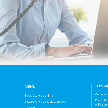
TOWAR
MENU
Colonnade
Zgłosić szkodę online
Direct Po
Towarzystwa ubezpieczeniowe
w Polsce
Poradniki