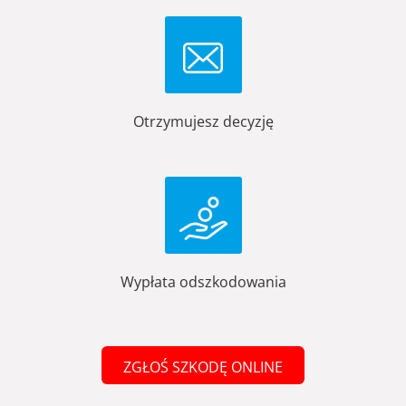
Otrzymujesz decyzję
Wypłata odszkodowania
ZGŁOŚ SZKODĘ ONLINE