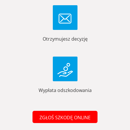
Otrzymujesz decyzję
Wypłata odszkodowania
ZGŁOŚ SZKODĘ ONLINE