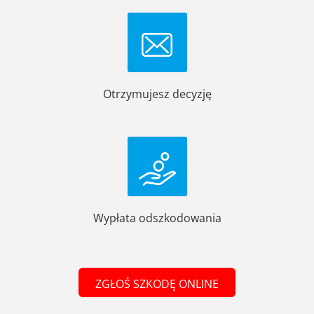
Otrzymujesz decyzję
Wypłata odszkodowania
ZGŁOŚ SZKODĘ ONLINE