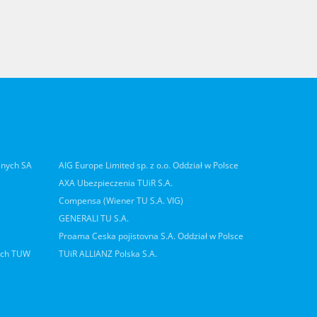
lnych SA
AIG Europe Limited sp. z o.o. Oddział w Polsce
AXA Ubezpieczenia TUiR S.A.
Compensa (Wiener TU S.A. VIG)
GENERALI TU S.A.
Proama Ceska pojistovna S.A. Oddział w Polsce
ych TUW
TUiR ALLIANZ Polska S.A.