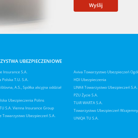
Wyślij
ZYSTWA UBEZPIECZENIOWE
 Insurance S.A.
Aviva Towarzystwo Ubezpieczeń Ogó
 Polska T.U. S.A.
HDI Ubezpieczenia
jišťovna, A.S., Spółka akcyjna oddział
LINK4 Towarzystwo Ubezpieczeń S.A.
PZU Życie S.A.
lska Ubezpieczenia Polins
TUiR WARTA S.A.
 TU S.A. Vienna Insurance Group
Towarzystwo Ubezpieczeń Wzajemn
 Towarzystwo Ubezpieczeń S.A.
UNIQA TU S.A.