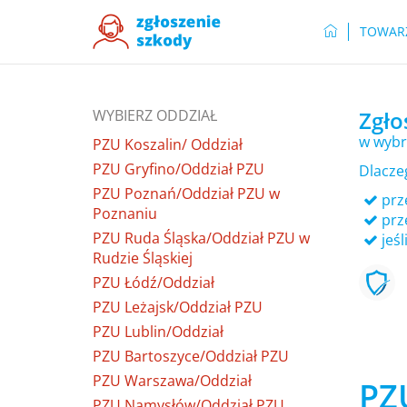
TOWAR
WYBIERZ ODDZIAŁ
Zgło
w wybr
PZU Koszalin/ Oddział
PZU Gryfino/Oddział PZU
Dlacze
PZU Poznań/Oddział PZU w
prze
Poznaniu
prz
PZU Ruda Śląska/Oddział PZU w
jeśl
Rudzie Śląskiej
PZU Łódź/Oddział
PZU Leżajsk/Oddział PZU
PZU Lublin/Oddział
PZU Bartoszyce/Oddział PZU
PZU Warszawa/Oddział
PZ
PZU Namysłów/Oddział PZU