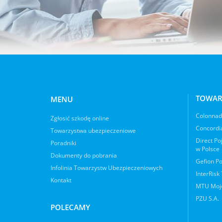
TOWAR
MENU
Colonnade
Zgłosić szkodę online
Concordia
Towarzystwa ubezpieczeniowe
Direct Po
Poradniki
w Polsce
Dokumenty do pobrania
Gefion Po
Infolinia Towarzystw Ubezpieczeniowych
InterRisk
Kontakt
MTU Moje
PZU S.A.
POLECAMY