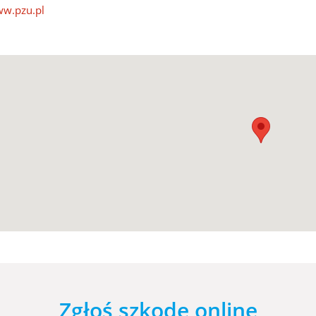
w.pzu.pl
Zgłoś szkodę online