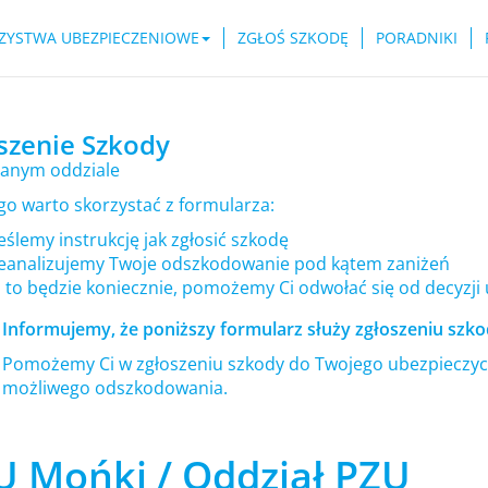
ZYSTWA UBEZPIECZENIOWE
ZGŁOŚ SZKODĘ
PORADNIKI
szenie Szkody
anym oddziale
go warto skorzystać z formularza:
ślemy instrukcję jak zgłosić szkodę
eanalizujemy Twoje odszkodowanie pod kątem zaniżeń
i to będzie koniecznie, pomożemy Ci odwołać się od decyzji
Informujemy, że poniższy formularz służy zgłoszeniu szkod
Pomożemy Ci w zgłoszeniu szkody do Twojego ubezpieczyci
możliwego odszkodowania.
U Mońki / Oddział PZU