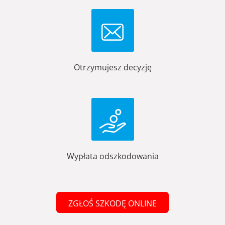
Otrzymujesz decyzję
Wypłata odszkodowania
ZGŁOŚ SZKODĘ ONLINE