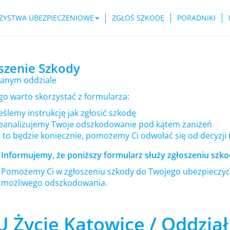
ZYSTWA UBEZPIECZENIOWE
ZGŁOŚ SZKODĘ
PORADNIKI
szenie Szkody
anym oddziale
go warto skorzystać z formularza:
ślemy instrukcję jak zgłosić szkodę
eanalizujemy Twoje odszkodowanie pod kątem zaniżeń
i to będzie koniecznie, pomożemy Ci odwołać się od decyzji
Informujemy, że poniższy formularz służy zgłoszeniu szkod
Pomożemy Ci w zgłoszeniu szkody do Twojego ubezpieczyci
możliwego odszkodowania.
U Życie Katowice / Oddzia