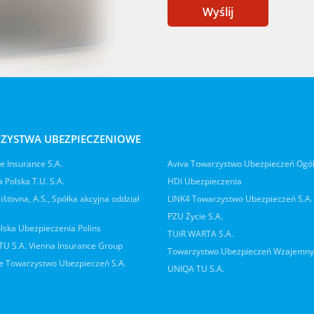
Wyślij
ZYSTWA UBEZPIECZENIOWE
 Insurance S.A.
Aviva Towarzystwo Ubezpieczeń Ogó
 Polska T.U. S.A.
HDI Ubezpieczenia
jišťovna, A.S., Spółka akcyjna oddział
LINK4 Towarzystwo Ubezpieczeń S.A.
PZU Życie S.A.
lska Ubezpieczenia Polins
TUiR WARTA S.A.
 TU S.A. Vienna Insurance Group
Towarzystwo Ubezpieczeń Wzajemn
 Towarzystwo Ubezpieczeń S.A.
UNIQA TU S.A.