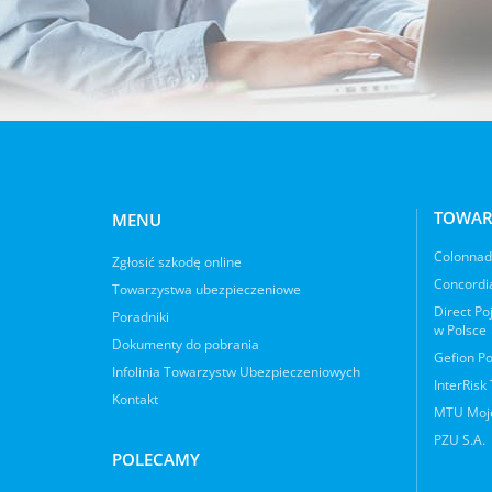
TOWAR
MENU
Colonnade
Zgłosić szkodę online
Concordia
Towarzystwa ubezpieczeniowe
Direct Po
Poradniki
w Polsce
Dokumenty do pobrania
Gefion Po
Infolinia Towarzystw Ubezpieczeniowych
InterRisk
Kontakt
MTU Moje
PZU S.A.
POLECAMY