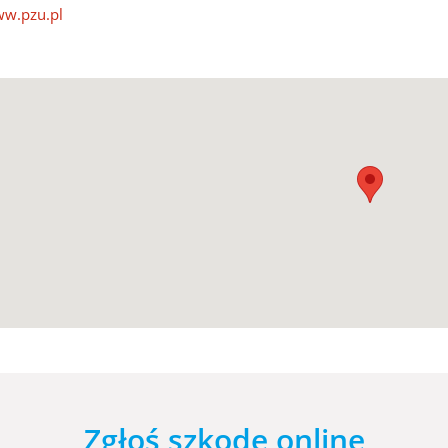
w.pzu.pl
Zgłoś szkodę online