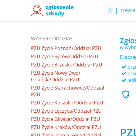
TOWAR
WYBIERZ ODDZIAŁ
Zgło
w wybr
PZU Życie Poznań/Oddział PZU
PZU Życie Syców/Oddział PZU
Dlacze
PZU Życie Brzesko/Oddział PZU
prze
PZU Życie Nowy Dwór
prz
Gdański/Oddział PZU
jeśl
PZU Życie Starachowice/Oddział
PZU
PZU Życie Koszalin/Oddział PZU
PZU Życie Łęczyca/Oddział PZU
PZU Życie Gliwice/Oddział PZU
PZU Życie Kraków/Oddział PZU
PZ
PZU Życie Jelenia Góra/Oddzial