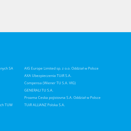
lnych SA
AIG Europe Limited sp. z o.o. Oddział w Polsce
AXA Ubezpieczenia TUiR S.A.
Compensa (Wiener TU S.A. VIG)
GENERALI TU S.A.
Proama Ceska pojistovna S.A. Oddział w Polsce
ych TUW
TUiR ALLIANZ Polska S.A.