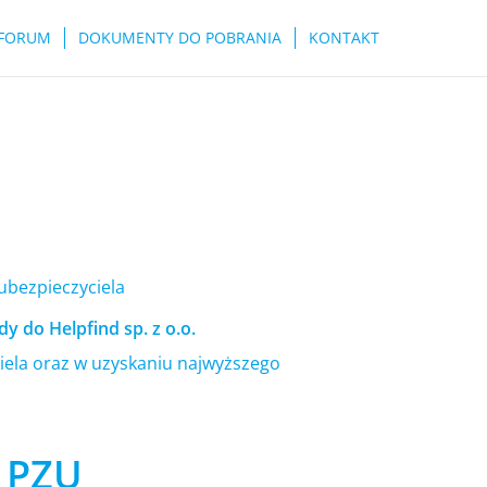
FORUM
DOKUMENTY DO POBRANIA
KONTAKT
 ubezpieczyciela
y do Helpfind sp. z o.o.
ela oraz w uzyskaniu najwyższego
ł PZU