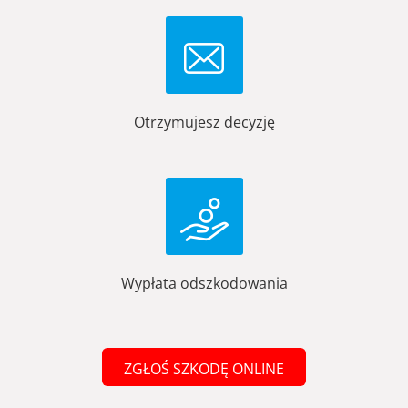
Otrzymujesz decyzję
Wypłata odszkodowania
ZGŁOŚ SZKODĘ ONLINE