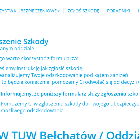
ZYSTWA UBEZPIECZENIOWE
ZGŁOŚ SZKODĘ
PORADNIKI
szenie Szkody
anym oddziale
go warto skorzystać z formularza:
ślemy instrukcję jak zgłosić szkodę
eanalizujemy Twoje odszkodowanie pod kątem zaniżeń
i to będzie koniecznie, pomożemy Ci odwołać się od decyzji
Informujemy, że poniższy formularz służy zgłoszeniu szkod
Pomożemy Ci w zgłoszeniu szkody do Twojego ubezpieczyci
możliwego odszkodowania.
W TUW Bełchatów / Oddzi