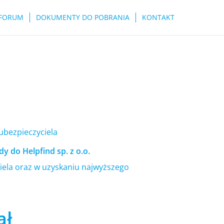
FORUM
DOKUMENTY DO POBRANIA
KONTAKT
 ubezpieczyciela
y do Helpfind sp. z o.o.
ela oraz w uzyskaniu najwyższego
ał