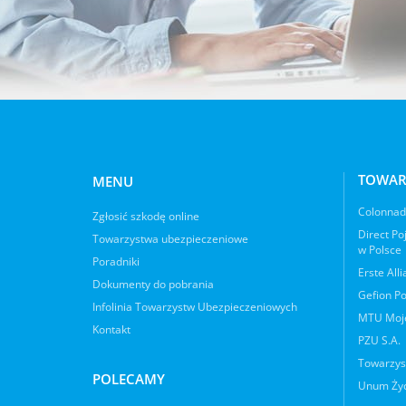
TOWAR
MENU
Colonnade
Zgłosić szkodę online
Direct Po
Towarzystwa ubezpieczeniowe
w Polsce
Poradniki
Erste All
Dokumenty do pobrania
Gefion Po
Infolinia Towarzystw Ubezpieczeniowych
MTU Moje
Kontakt
PZU S.A.
Towarzys
POLECAMY
Unum Życ