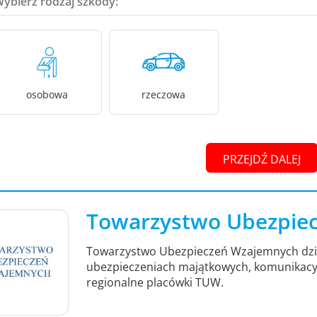
Wybierz rodzaj szkody:
osobowa
rzeczowa
PRZEJDŹ DALEJ
Towarzystwo Ubezpie
Towarzystwo Ubezpieczeń Wzajemnych działa
ubezpieczeniach majątkowych, komunikacyjny
regionalne placówki TUW.