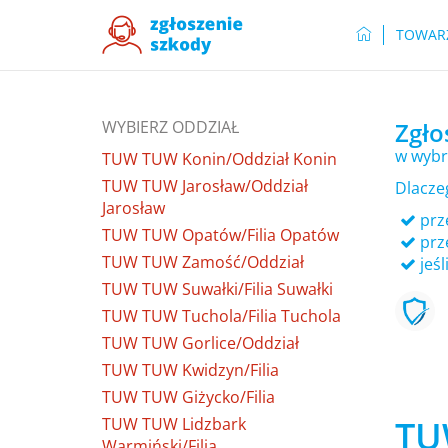
TOWAR
WYBIERZ ODDZIAŁ
Zgło
w wybr
TUW TUW Konin/Oddział Konin
TUW TUW Jarosław/Oddział
Dlacze
Jarosław
prze
TUW TUW Opatów/Filia Opatów
prz
TUW TUW Zamość/Oddział
jeśl
TUW TUW Suwałki/Filia Suwałki
TUW TUW Tuchola/Filia Tuchola
TUW TUW Gorlice/Oddział
TUW TUW Kwidzyn/Filia
TUW TUW Giżycko/Filia
TU
TUW TUW Lidzbark
Warmiński/Filia