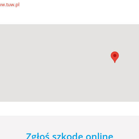
w.tuw.pl
Zgłoś szkodę online