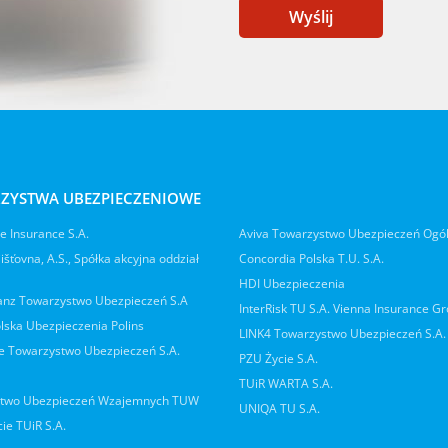
Wyślij
ZYSTWA UBEZPIECZENIOWE
 Insurance S.A.
Aviva Towarzystwo Ubezpieczeń Ogó
jišťovna, A.S., Spółka akcyjna oddział
Concordia Polska T.U. S.A.
HDI Ubezpieczenia
ianz Towarzystwo Ubezpieczeń S.A
InterRisk TU S.A. Vienna Insurance G
lska Ubezpieczenia Polins
LINK4 Towarzystwo Ubezpieczeń S.A.
 Towarzystwo Ubezpieczeń S.A.
PZU Życie S.A.
TUiR WARTA S.A.
two Ubezpieczeń Wzajemnych TUW
UNIQA TU S.A.
ie TUiR S.A.