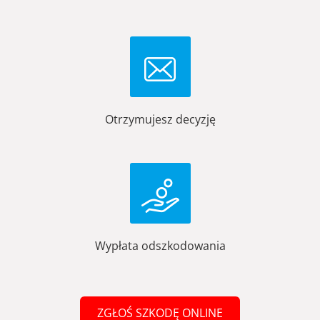
Otrzymujesz decyzję
Wypłata odszkodowania
ZGŁOŚ SZKODĘ ONLINE