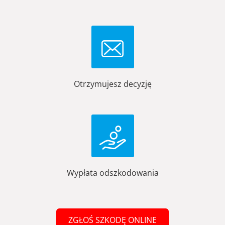
Otrzymujesz decyzję
Wypłata odszkodowania
ZGŁOŚ SZKODĘ ONLINE